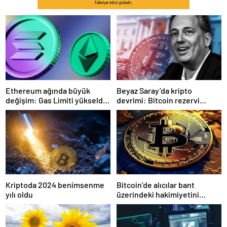
Ethereum ağında büyük
Beyaz Saray’da kripto
değişim: Gas Limiti yükseldi,
devrimi: Bitcoin rezervi
işlem ücretleri düşebilir mi?
gerçek olabilir mi?
Kriptoda 2024 benimsenme
Bitcoin’de alıcılar bant
yılı oldu
üzerindeki hakimiyetini
kaybetti