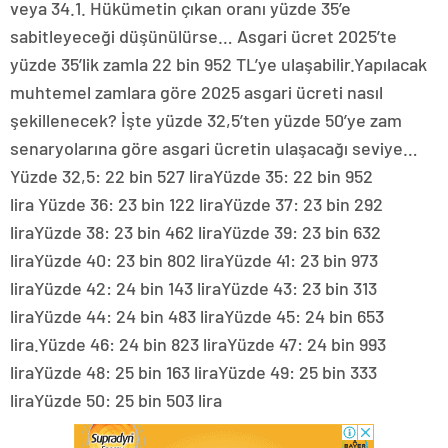
veya 34.1. Hükümetin çıkan oranı yüzde 35’e
sabitleyeceği düşünülürse… Asgari ücret 2025’te
yüzde 35’lik zamla 22 bin 952 TL’ye ulaşabilir.Yapılacak
muhtemel zamlara göre 2025 asgari ücreti nasıl
şekillenecek? İşte yüzde 32,5’ten yüzde 50’ye zam
senaryolarına göre asgari ücretin ulaşacağı seviye…
Yüzde 32,5: 22 bin 527 liraYüzde 35: 22 bin 952
lira Yüzde 36: 23 bin 122 liraYüzde 37: 23 bin 292
liraYüzde 38: 23 bin 462 liraYüzde 39: 23 bin 632
liraYüzde 40: 23 bin 802 liraYüzde 41: 23 bin 973
liraYüzde 42: 24 bin 143 liraYüzde 43: 23 bin 313
liraYüzde 44: 24 bin 483 liraYüzde 45: 24 bin 653
lira.Yüzde 46: 24 bin 823 liraYüzde 47: 24 bin 993
liraYüzde 48: 25 bin 163 liraYüzde 49: 25 bin 333
liraYüzde 50: 25 bin 503 lira