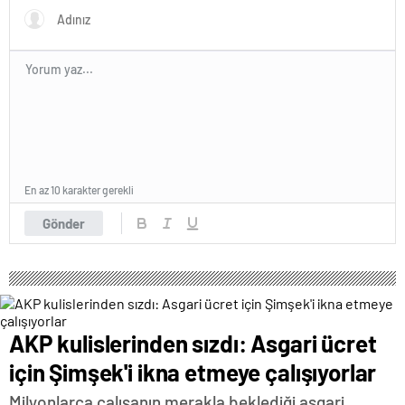
En az 10 karakter gerekli
Gönder
AKP kulislerinden sızdı: Asgari ücret
için Şimşek'i ikna etmeye çalışıyorlar
Milyonlarca çalışanın merakla beklediği asgari