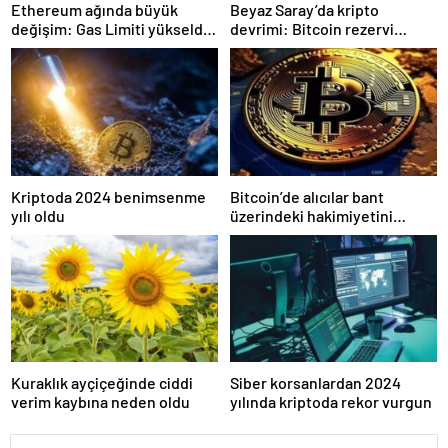
Ethereum ağında büyük
Beyaz Saray’da kripto
değişim: Gas Limiti yükseldi,
devrimi: Bitcoin rezervi
işlem ücretleri düşebilir mi?
gerçek olabilir mi?
Kriptoda 2024 benimsenme
Bitcoin’de alıcılar bant
yılı oldu
üzerindeki hakimiyetini
kaybetti
Kuraklık ayçiçeğinde ciddi
Siber korsanlardan 2024
verim kaybına neden oldu
yılında kriptoda rekor vurgun