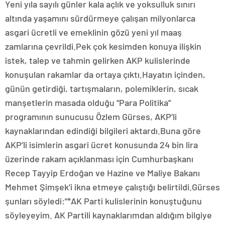
Yeni yıla sayılı günler kala açlık ve yoksulluk sınırı
altında yaşamını sürdürmeye çalışan milyonlarca
asgari ücretli ve emeklinin gözü yeni yıl maaş
zamlarına çevrildi.Pek çok kesimden konuya ilişkin
istek, talep ve tahmin gelirken AKP kulislerinde
konuşulan rakamlar da ortaya çıktı.Hayatın içinden,
günün getirdiği, tartışmaların, polemiklerin, sıcak
manşetlerin masada olduğu “Para Politika”
programının sunucusu Özlem Gürses, AKP’li
kaynaklarından edindiği bilgileri aktardı.Buna göre
AKP’li isimlerin asgari ücret konusunda 24 bin lira
üzerinde rakam açıklanması için Cumhurbaşkanı
Recep Tayyip Erdoğan ve Hazine ve Maliye Bakanı
Mehmet Şimşek’i ikna etmeye çalıştığı belirtildi.Gürses
şunları söyledi:”*AK Parti kulislerinin konuştuğunu
söyleyeyim. AK Partili kaynaklarımdan aldığım bilgiye