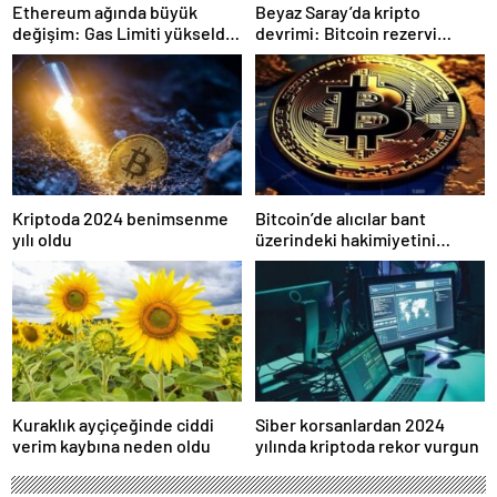
Ethereum ağında büyük
Beyaz Saray’da kripto
değişim: Gas Limiti yükseldi,
devrimi: Bitcoin rezervi
işlem ücretleri düşebilir mi?
gerçek olabilir mi?
Kriptoda 2024 benimsenme
Bitcoin’de alıcılar bant
yılı oldu
üzerindeki hakimiyetini
kaybetti
Kuraklık ayçiçeğinde ciddi
Siber korsanlardan 2024
verim kaybına neden oldu
yılında kriptoda rekor vurgun