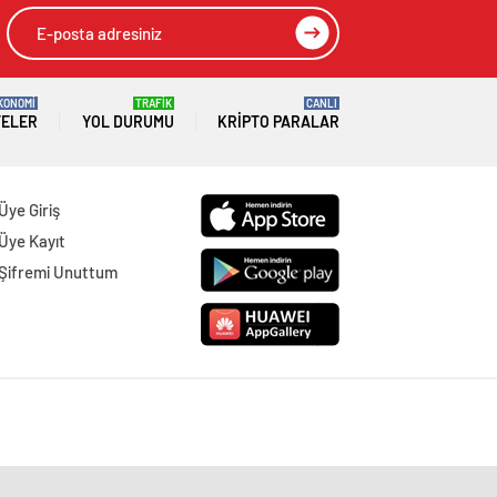
KONOMİ
TRAFİK
CANLI
TELER
YOL DURUMU
KRIPTO PARALAR
Üye Giriş
Üye Kayıt
Şifremi Unuttum