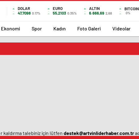
DOLAR
EURO
ALTIN
BITCOIN
47,7098
55,2103
6.666,69
0%
0.17%
0.35%
2,68
Ekonomi
Spor
Kadın
Foto Galeri
Videolar
 kaldırma talebiniz için lütfen
destek@artvinliderhaber.com.tr
ad