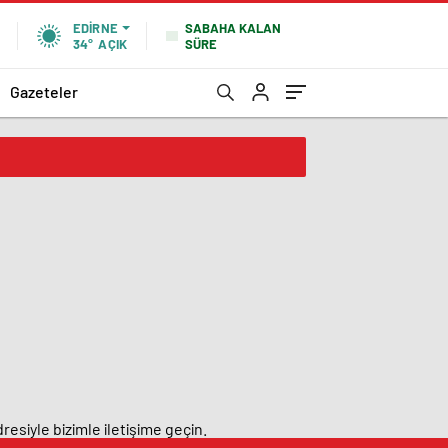
SABAHA KALAN
EDIRNE
SÜRE
34°
AÇIK
Gazeteler
resiyle bizimle iletişime geçin.