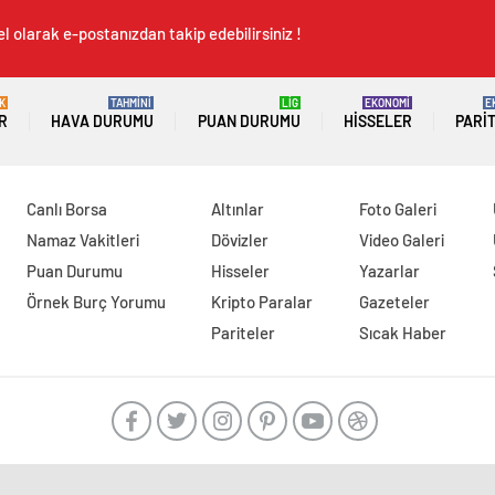
l olarak e-postanızdan takip edebilirsiniz !
K
TAHMİNİ
LİG
EKONOMİ
E
R
HAVA DURUMU
PUAN DURUMU
HISSELER
PARI
Canlı Borsa
Altınlar
Foto Galeri
Namaz Vakitleri
Dövizler
Video Galeri
Puan Durumu
Hisseler
Yazarlar
Örnek Burç Yorumu
Kripto Paralar
Gazeteler
Pariteler
Sıcak Haber