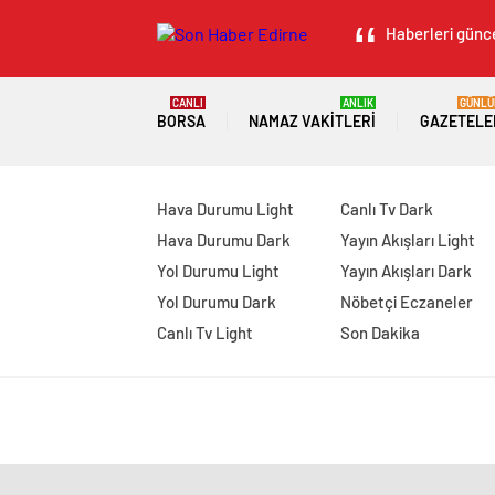
Haberleri günce
CANLI
ANLIK
GÜNLÜ
BORSA
NAMAZ VAKITLERI
GAZETELE
Hava Durumu Light
Canlı Tv Dark
Hava Durumu Dark
Yayın Akışları Light
Yol Durumu Light
Yayın Akışları Dark
Yol Durumu Dark
Nöbetçi Eczaneler
Canlı Tv Light
Son Dakika
manavgat