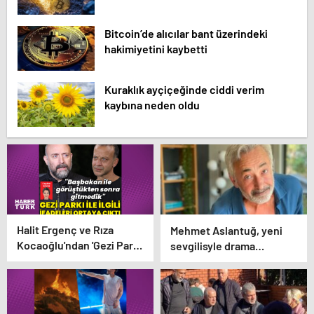
Bitcoin’de alıcılar bant üzerindeki
hakimiyetini kaybetti
Kuraklık ayçiçeğinde ciddi verim
kaybına neden oldu
Halit Ergenç ve Rıza
Mehmet Aslantuğ, yeni
Kocaoğlu'ndan 'Gezi Parkı'
sevgilisyle drama
ifadesi – Magazin
çalışmalarında tanıştı –
haberleri
Magazin haberleri