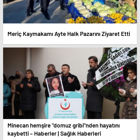
Meriç Kaymakamı Ayte Halk Pazarını Ziyaret Etti
Minecan hemşire "domuz gribi"nden hayatını
kaybetti – Haberler | Sağlık Haberleri