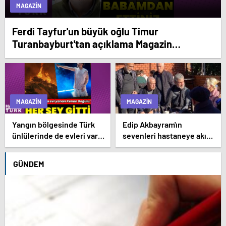
MAGAZIN
Ferdi Tayfur'un büyük oğlu Timur
Turanbayburt'tan açıklama Magazin
haberleri
MAGAZIN
MAGAZIN
Yangın bölgesinde Türk
Edip Akbayram'ın
ünlülerinde de evleri var –
sevenleri hastaneye akın
Magazin haberleri
ediyor – Magazin
habetrleri
GÜNDEM