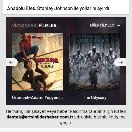
Anadolu Efes, Stanley Johnson ile yollarını ayırdı
VİZYONDAKİ
FİLMLER
DİĞER FİLMLER
Örümcek-Adam: Yepyeni Bir Gün
The Odyssey
Herhangi bir şikayet veya haber kaldırma talebiniz için lütfen
destek@artvinliderhaber.com.tr
adresiyle bizimle iletişime
geçin.