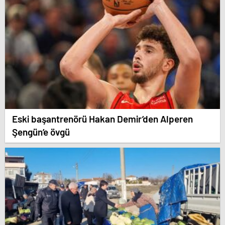
Eski başantrenörü Hakan Demir’den Alperen
Şengün’e övgü