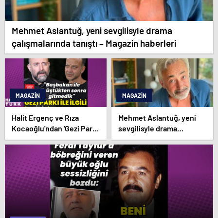
Mehmet Aslantuğ, yeni sevgilisyle drama
çalışmalarında tanıştı – Magazin haberleri
MAGAZIN
MAGAZIN
Halit Ergenç ve Rıza
Mehmet Aslantuğ, yeni
Kocaoğlu'ndan 'Gezi Parkı'
sevgilisyle drama
ifadesi – Magazin
çalışmalarında tanıştı –
haberleri
Magazin haberleri