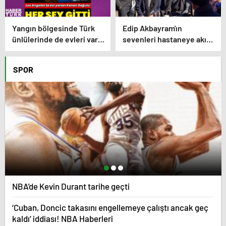
Yangın bölgesinde Türk
Edip Akbayram'ın
ünlülerinde de evleri var –
sevenleri hastaneye akın
Magazin haberleri
ediyor – Magazin
habetrleri
SPOR
NBA'de Kevin Durant tarihe geçti
‘Cuban, Doncic takasını engellemeye çalıştı ancak geç
kaldı’ iddiası! NBA Haberleri