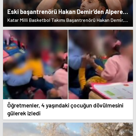
Eski başantrenörü Hakan Demir’den Alperen
Şengün’e övgü
Katar Milli Basketbol Takımı Başantrenörü Hakan Demir,
eski öğrencisi Alperen Şengün'e övgülerde bulundu.
Öğretmenler, 4 yaşındaki çocuğun dövülmesini
gülerek izledi