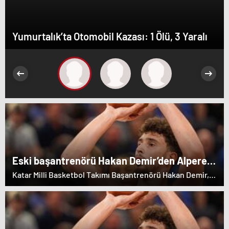
Yumurtalık’ta Otomobil Kazası: 1 Ölü, 3 Yaralı
Eski başantrenörü Hakan Demir’den Alperen
Şengün’e övgü
Katar Milli Basketbol Takımı Başantrenörü Hakan Demir,
eski öğrencisi Alperen Şengün'e övgülerde bulundu.