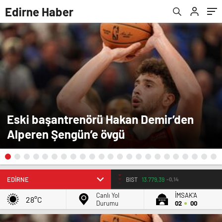
Edirne Haber
Eski başantrenörü Hakan Demir’den
Alperen Şengün’e övgü
BIST
13.779,39
-0,14
Canlı Yol
İMSAK'A
28°C
Durumu
02
00