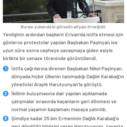
Burası yukarıda ki görselin altyazı örneğidir.
Yenilginin ardından başkent Erivan’da istifa etmesi için
günlerce protestolar yapılan Başbakan Paşinyan ise
uzun süre sonra cepheye savaşmaya giden eşiyle
birlikte bir cenaze töreninde görüntülendi.
İstifa çağrılarına direnen Başbakan Nikol Paşinyan,
dünyada hiçbir ülkenin tanımadığı Dağlık Karabağ’ın
yöneticisi Arayik Harutyunyan’la görüştü.
İkilinin buluşmasına dair yapılan açıklamada
çatışmalar sırasında kaçanların geri dönmesi ve
normal yaşamın başlaması masaya yatırıldı.
Şimdiye kadar 25 bin Ermeninin Dağlık Karabağ’a
geri döndüğü bilgisini veren Harutyunyan, savaşta