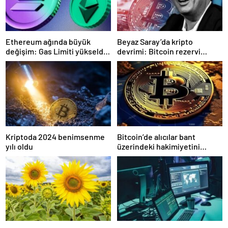
Ethereum ağında büyük
Beyaz Saray’da kripto
değişim: Gas Limiti yükseldi,
devrimi: Bitcoin rezervi
işlem ücretleri düşebilir mi?
gerçek olabilir mi?
Kriptoda 2024 benimsenme
Bitcoin’de alıcılar bant
yılı oldu
üzerindeki hakimiyetini
kaybetti