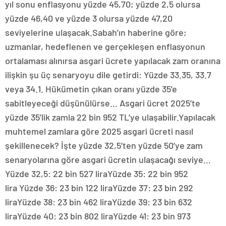
yıl sonu enflasyonu yüzde 45,70; yüzde 2,5 olursa
yüzde 46,40 ve yüzde 3 olursa yüzde 47,20
seviyelerine ulaşacak.Sabah’ın haberine göre;
uzmanlar, hedeflenen ve gerçekleşen enflasyonun
ortalaması alınırsa asgari ücrete yapılacak zam oranına
ilişkin şu üç senaryoyu dile getirdi: Yüzde 33.35, 33.7
veya 34.1. Hükümetin çıkan oranı yüzde 35’e
sabitleyeceği düşünülürse… Asgari ücret 2025’te
yüzde 35’lik zamla 22 bin 952 TL’ye ulaşabilir.Yapılacak
muhtemel zamlara göre 2025 asgari ücreti nasıl
şekillenecek? İşte yüzde 32,5’ten yüzde 50’ye zam
senaryolarına göre asgari ücretin ulaşacağı seviye…
Yüzde 32,5: 22 bin 527 liraYüzde 35: 22 bin 952
lira Yüzde 36: 23 bin 122 liraYüzde 37: 23 bin 292
liraYüzde 38: 23 bin 462 liraYüzde 39: 23 bin 632
liraYüzde 40: 23 bin 802 liraYüzde 41: 23 bin 973