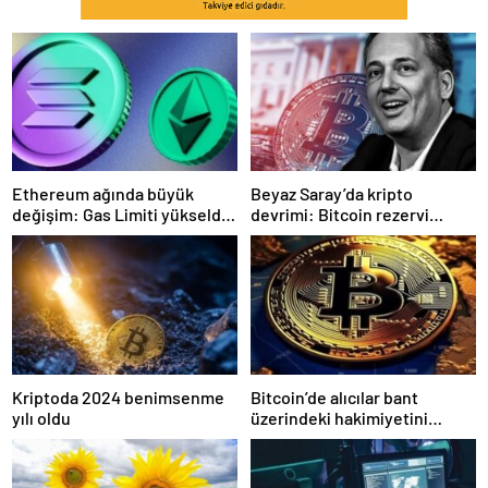
Ethereum ağında büyük
Beyaz Saray’da kripto
değişim: Gas Limiti yükseldi,
devrimi: Bitcoin rezervi
işlem ücretleri düşebilir mi?
gerçek olabilir mi?
Kriptoda 2024 benimsenme
Bitcoin’de alıcılar bant
yılı oldu
üzerindeki hakimiyetini
kaybetti