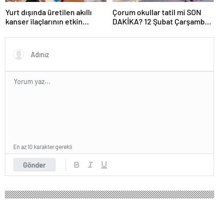
Yurt dışında üretilen akıllı
Çorum okullar tatil mi SON
kanser ilaçlarının etkin
DAKİKA? 12 Şubat Çarşamba
maddesi yerli imkanlarla
Çorum’da okul yok mu (Çorum
geliştirildi | Sağlık Haberleri
Valiliği Açıklaması – KAR
TATİLİ)?
En az 10 karakter gerekli
Gönder