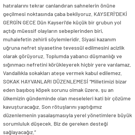
hatıralarını tekrar canlandıran sahnelerin önüne
geçilmesi noktasında çaba bekliyoruz. KAYSERİ'DEKİ
GERGİN GECE Dün Kayseri’de küçük bir grubun yol
açtığı müessif olayların sebeplerinden biri,
muhalefetin zehirli söylemleridir. Siyasi kazanım
uğruna nefret siyasetine tevessül edilmesini acizlik
olarak görüyoruz. Toplumda yabancı düşmanlığı ve
sığınmacı nefretini körükleyerek hiçbir yere varılamaz.
Vandallıkla sokakları ateşe vermek kabul edilemez.
SOKAK HAYVANLARI DÜZENLEMESİ “Milletimizi bizar
eden başıboş köpek sorunu olmak üzere, şu an
ülkemizin gündeminde olan meseleleri kati bir çözüme
kavuşturacağız. Son rötuşlarını yaptığımız
düzenlemenin yasalaşmasıyla yerel yönetimlere büyük
sorumluluk düşecek. Biz de gereken desteği
sağlayacağız.”