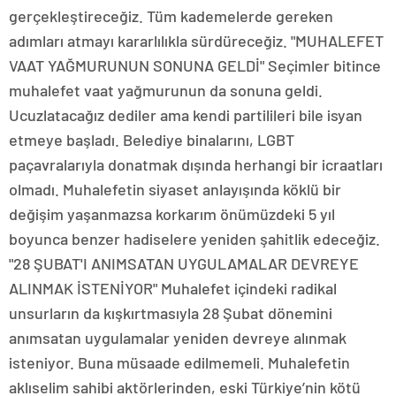
gerçekleştireceğiz. Tüm kademelerde gereken
adımları atmayı kararlılıkla sürdüreceğiz. "MUHALEFET
VAAT YAĞMURUNUN SONUNA GELDİ" Seçimler bitince
muhalefet vaat yağmurunun da sonuna geldi.
Ucuzlatacağız dediler ama kendi partilileri bile isyan
etmeye başladı. Belediye binalarını, LGBT
paçavralarıyla donatmak dışında herhangi bir icraatları
olmadı. Muhalefetin siyaset anlayışında köklü bir
değişim yaşanmazsa korkarım önümüzdeki 5 yıl
boyunca benzer hadiselere yeniden şahitlik edeceğiz.
"28 ŞUBAT'I ANIMSATAN UYGULAMALAR DEVREYE
ALINMAK İSTENİYOR" Muhalefet içindeki radikal
unsurların da kışkırtmasıyla 28 Şubat dönemini
anımsatan uygulamalar yeniden devreye alınmak
isteniyor. Buna müsaade edilmemeli. Muhalefetin
aklıselim sahibi aktörlerinden, eski Türkiye’nin kötü