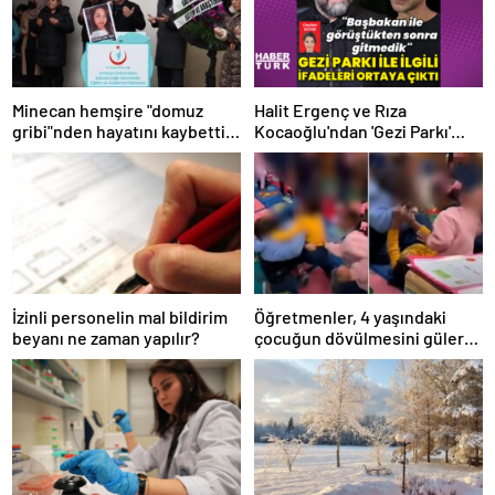
Minecan hemşire "domuz
Halit Ergenç ve Rıza
gribi"nden hayatını kaybetti –
Kocaoğlu'ndan 'Gezi Parkı'
Haberler | Sağlık Haberleri
ifadesi – Magazin haberleri
İzinli personelin mal bildirim
Öğretmenler, 4 yaşındaki
beyanı ne zaman yapılır?
çocuğun dövülmesini gülerek
izledi