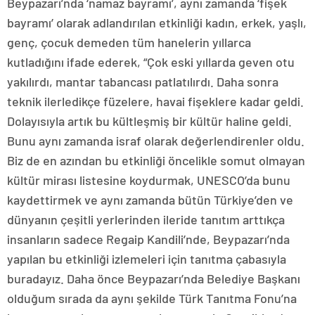
Beypazarı’nda ‘namaz bayramı’, aynı zamanda ‘fişek
bayramı’ olarak adlandırılan etkinliği kadın, erkek, yaşlı,
genç, çocuk demeden tüm hanelerin yıllarca
kutladığını ifade ederek, “Çok eski yıllarda geven otu
yakılırdı, mantar tabancası patlatılırdı. Daha sonra
teknik ilerledikçe füzelere, havai fişeklere kadar geldi.
Dolayısıyla artık bu kültleşmiş bir kültür haline geldi.
Bunu aynı zamanda israf olarak değerlendirenler oldu.
Biz de en azından bu etkinliği öncelikle somut olmayan
kültür mirası listesine koydurmak, UNESCO’da bunu
kaydettirmek ve aynı zamanda bütün Türkiye’den ve
dünyanın çeşitli yerlerinden ileride tanıtım arttıkça
insanların sadece Regaip Kandili’nde, Beypazarı’nda
yapılan bu etkinliği izlemeleri için tanıtma çabasıyla
buradayız. Daha önce Beypazarı’nda Belediye Başkanı
olduğum sırada da aynı şekilde Türk Tanıtma Fonu’na