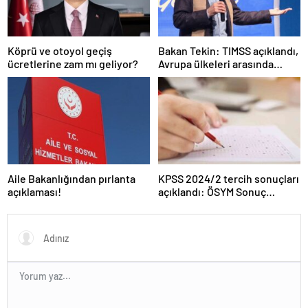
Köprü ve otoyol geçiş
Bakan Tekin: TIMSS açıklandı,
ücretlerine zam mı geliyor?
Avrupa ülkeleri arasında
birinciyiz
Aile Bakanlığından pırlanta
KPSS 2024/2 tercih sonuçları
açıklaması!
açıklandı: ÖSYM Sonuç
Sorgulama Ekranı aktif…