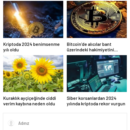
işlem ücretleri düşebilir mi?
gerçek olabilir mi?
Kriptoda 2024 benimsenme
Bitcoin’de alıcılar bant
yılı oldu
üzerindeki hakimiyetini
kaybetti
Kuraklık ayçiçeğinde ciddi
Siber korsanlardan 2024
verim kaybına neden oldu
yılında kriptoda rekor vurgun