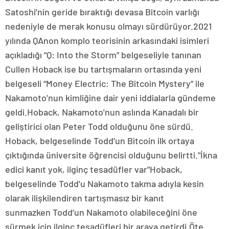
Satoshi’nin geride bıraktığı devasa Bitcoin varlığı
nedeniyle de merak konusu olmayı sürdürüyor.2021
yılında QAnon komplo teorisinin arkasındaki isimleri
açıkladığı “Q: Into the Storm” belgeseliyle tanınan
Cullen Hoback ise bu tartışmaların ortasında yeni
belgeseli “Money Electric: The Bitcoin Mystery” ile
Nakamoto’nun kimliğine dair yeni iddialarla gündeme
geldi.Hoback, Nakamoto'nun aslında Kanadalı bir
geliştirici olan Peter Todd olduğunu öne sürdü.
Hoback, belgeselinde Todd’un Bitcoin ilk ortaya
çıktığında üniversite öğrencisi olduğunu belirtti."İkna
edici kanıt yok, ilginç tesadüfler var"Hoback,
belgeselinde Todd'u Nakamoto takma adıyla kesin
olarak ilişkilendiren tartışmasız bir kanıt
sunmazken Todd’un Nakamoto olabileceğini öne
sürmek için ilginç tesadüfleri bir araya getirdi.Öte