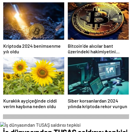
işlem ücretleri düşebilir mi?
gerçek olabilir mi?
Kriptoda 2024 benimsenme
Bitcoin’de alıcılar bant
yılı oldu
üzerindeki hakimiyetini
kaybetti
Kuraklık ayçiçeğinde ciddi
Siber korsanlardan 2024
verim kaybına neden oldu
yılında kriptoda rekor vurgun