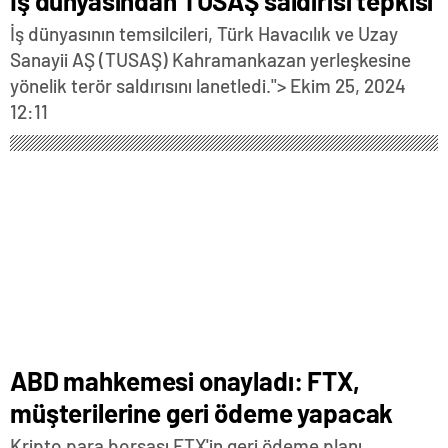
İş dünyasından TUSAŞ saldırısı tepkisi
İş dünyasının temsilcileri, Türk Havacılık ve Uzay
Sanayii AŞ (TUSAŞ) Kahramankazan yerleşkesine
yönelik terör saldırısını lanetledi.">
Ekim 25, 2024
12:11
ABD mahkemesi onayladı: FTX,
müşterilerine geri ödeme yapacak
Kripto para borsası FTX'in geri ödeme planı