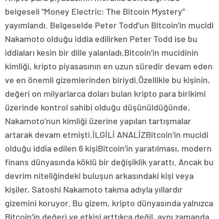
belgeseli "Money Electric: The Bitcoin Mystery”
yayımlandı. Belgeselde Peter Todd’un Bitcoin’in mucidi
Nakamoto olduğu iddia edilirken Peter Todd ise bu
iddiaları kesin bir dille yalanladı.Bitcoin’in mucidinin
kimliği, kripto piyasasının en uzun süredir devam eden
ve en önemli gizemlerinden biriydi.Özellikle bu kişinin,
değeri on milyarlarca doları bulan kripto para birikimi
üzerinde kontrol sahibi olduğu düşünüldüğünde,
Nakamoto’nun kimliği üzerine yapılan tartışmalar
artarak devam etmişti.İLGİLİ ANALİZBitcoin’in mucidi
olduğu iddia edilen 6 kişiBitcoin’in yaratılması, modern
finans dünyasında köklü bir değişiklik yarattı. Ancak bu
devrim niteliğindeki buluşun arkasındaki kişi veya
kişiler, Satoshi Nakamoto takma adıyla yıllardır
gizemini koruyor. Bu gizem, kripto dünyasında yalnızca
Bitcoin’in değeri ve etkisi arttıkça değil, aynı zamanda