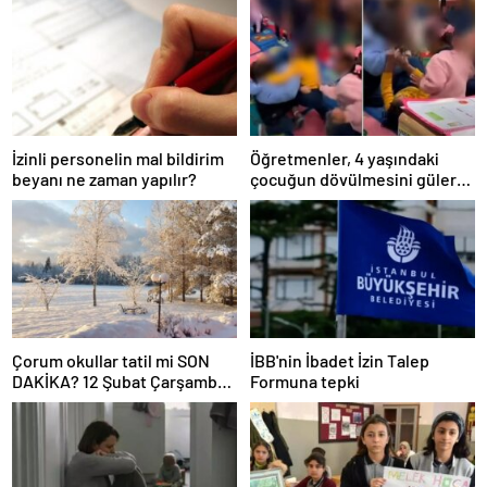
İzinli personelin mal bildirim
Öğretmenler, 4 yaşındaki
beyanı ne zaman yapılır?
çocuğun dövülmesini gülerek
izledi
Çorum okullar tatil mi SON
İBB'nin İbadet İzin Talep
DAKİKA? 12 Şubat Çarşamba
Formuna tepki
Çorum’da okul yok mu (Çorum
Valiliği Açıklaması – KAR
TATİLİ)?