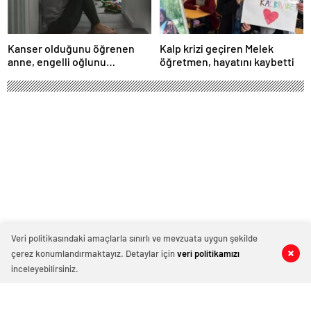
Kanser olduğunu öğrenen
Kalp krizi geçiren Melek
anne, engelli oğlunu
öğretmen, hayatını kaybetti
öldürdükten sonra intihar etti
Veri politikasındaki amaçlarla sınırlı ve mevzuata uygun şekilde
çerez konumlandırmaktayız. Detaylar için
veri politikamızı
0
0
0
0
0
0
MEB; Sınav sonuç belgesinde
inceleyebilirsiniz.
herhangi bir sıralama bilgisine yer
verilmeyecek