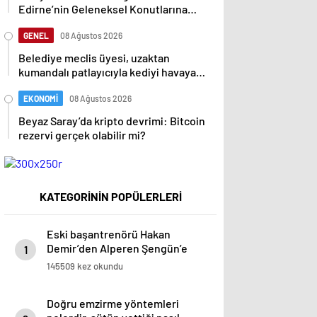
Edirne’nin Geleneksel Konutlarına
Rölöve ve Restorasyon Projesi
GENEL
08 Ağustos 2026
Belediye meclis üyesi, uzaktan
kumandalı patlayıcıyla kediyi havaya
uçurmaya çalıştı
EKONOMİ
08 Ağustos 2026
Beyaz Saray’da kripto devrimi: Bitcoin
rezervi gerçek olabilir mi?
KATEGORİNİN POPÜLERLERİ
Eski başantrenörü Hakan
Demir’den Alperen Şengün’e
1
övgü
145509 kez okundu
Doğru emzirme yöntemleri