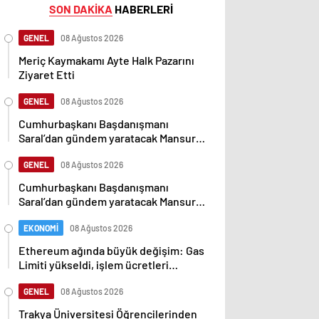
SON DAKİKA
HABERLERİ
GENEL
08 Ağustos 2026
Meriç Kaymakamı Ayte Halk Pazarını
Ziyaret Etti
GENEL
08 Ağustos 2026
Cumhurbaşkanı Başdanışmanı
Saral’dan gündem yaratacak Mansur
Yavaş iddiası
GENEL
08 Ağustos 2026
Cumhurbaşkanı Başdanışmanı
Saral’dan gündem yaratacak Mansur
Yavaş iddiası
EKONOMİ
08 Ağustos 2026
Ethereum ağında büyük değişim: Gas
Limiti yükseldi, işlem ücretleri
düşebilir mi?
GENEL
08 Ağustos 2026
Trakya Üniversitesi Öğrencilerinden