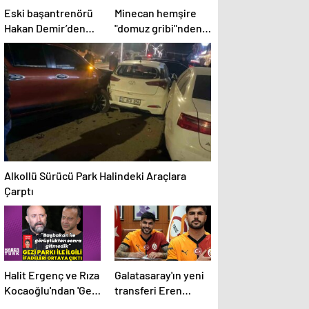
Eski başantrenörü
Minecan hemşire
Hakan Demir’den
"domuz gribi"nden
Alperen Şengün’e
hayatını kaybetti –
övgü
Haberler | Sağlık
Haberleri
Alkollü Sürücü Park Halindeki Araçlara
Çarptı
Halit Ergenç ve Rıza
Galatasaray'ın yeni
Kocaoğlu'ndan 'Gezi
transferi Eren
Parkı' ifadesi –
Elmalı formayı