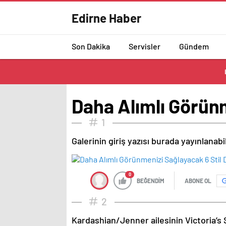
Edirne Haber
Son Dakika
Servisler
Gündem
Daha Alımlı Görün
1
Galerinin giriş yazısı burada yayınlanab
0
BEĞENDİM
ABONE OL
2
Kardashian/Jenner ailesinin Victoria’s 