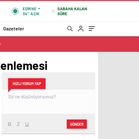
SABAHA KALAN
EDIRNE
SÜRE
34°
AÇIK
Gazeteler
r
zenlemesi
HIZLI YORUM YAP
GÖNDER