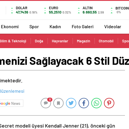
DOLAR
EURO
ALTIN
BITCOIN
47,7436
55,2510
6.660,55
0%
0.18%
0.32%
2,59
Ekonomi
Spor
Kadın
Foto Galeri
Videolar
Bilim & Teknoloji
Doğa
Hayvanlar
Magazin
Otomobil
Spo
menizi Sağlayacak 6 Stil Dü
ilmektedir.
0
News
Secret modeli üyesi Kendall Jenner (21), önceki gün