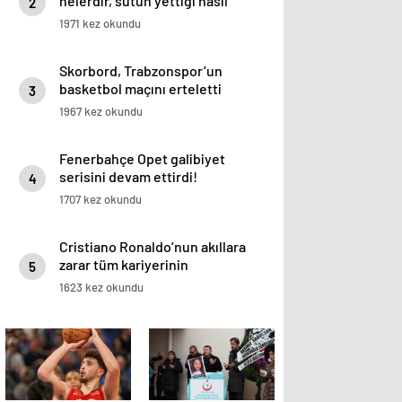
nelerdir, sütün yettiği nasıl
2
anlaşılır?
1971 kez okundu
Skorbord, Trabzonspor’un
basketbol maçını erteletti
3
1967 kez okundu
Fenerbahçe Opet galibiyet
serisini devam ettirdi!
4
1707 kez okundu
Cristiano Ronaldo’nun akıllara
zarar tüm kariyerinin
5
istatistiğini çıkardık !
1623 kez okundu