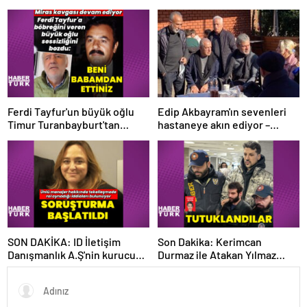
ifadesi – Magazin haberleri
çalışmalarında tanıştı –
Magazin haberleri
Ferdi Tayfur'un büyük oğlu
Edip Akbayram'ın sevenleri
Timur Turanbayburt'tan
hastaneye akın ediyor –
açıklama Magazin haberleri
Magazin habetrleri
SON DAKİKA: ID İletişim
Son Dakika: Kerimcan
Danışmanlık A.Ş'nin kurucusu
Durmaz ile Atakan Yılmaz
ve ortağı olan Ayşe Barım
tutuklandı! Durmaz'ın
hakkında resen soruşturma
emniyetteki ifadesi ortaya
başlatıldı
çıktı – Magazin haberleri