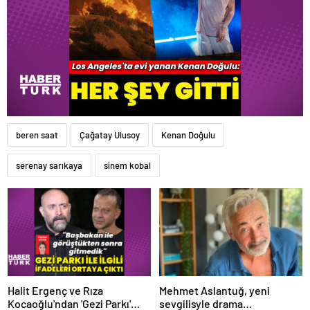
beren saat
Çağatay Ulusoy
Kenan Doğulu
serenay sarıkaya
sinem kobal
Halit Ergenç ve Rıza
Mehmet Aslantuğ, yeni
Kocaoğlu'ndan 'Gezi Parkı'
sevgilisyle drama