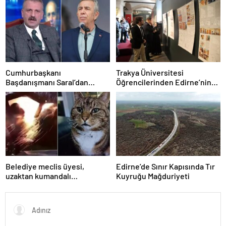
Yavaş iddiası
Cumhurbaşkanı
Trakya Üniversitesi
Başdanışmanı Saral’dan
Öğrencilerinden Edirne’nin
gündem yaratacak Mansur
Geleneksel Konutlarına
Yavaş iddiası
Rölöve ve Restorasyon
Projesi
Belediye meclis üyesi,
Edirne’de Sınır Kapısında Tır
uzaktan kumandalı
Kuyruğu Mağduriyeti
patlayıcıyla kediyi havaya
uçurmaya çalıştı