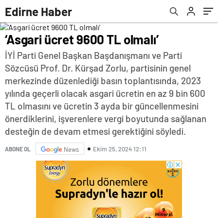
dünyanın en büyük çocuk ve kadın mezarlığı
Edirne Haber
haline geldi
‘Asgari ücret 9600 TL olmalı’
İYİ Parti Genel Başkan Başdanışmanı ve Parti
Sözcüsü Prof. Dr. Kürşad Zorlu, partisinin genel
merkezinde düzenlediği basın toplantısında, 2023
yılında geçerli olacak asgari ücretin en az 9 bin 600
TL olmasını ve ücretin 3 ayda bir güncellenmesini
önerdiklerini, işverenlere vergi boyutunda sağlanan
desteğin de devam etmesi gerektiğini söyledi.
Ekim 25, 2024 12:11
ABONE OL
News