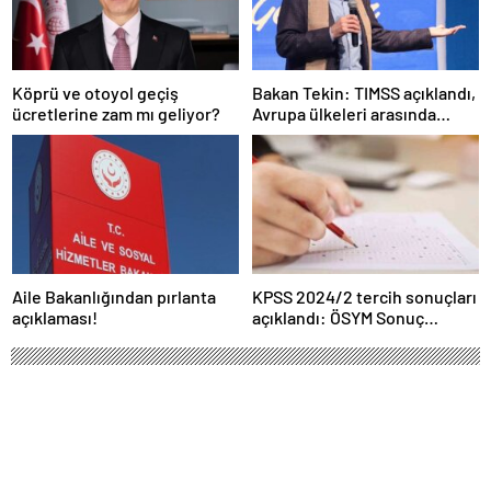
Köprü ve otoyol geçiş
Bakan Tekin: TIMSS açıklandı,
ücretlerine zam mı geliyor?
Avrupa ülkeleri arasında
birinciyiz
Aile Bakanlığından pırlanta
KPSS 2024/2 tercih sonuçları
açıklaması!
açıklandı: ÖSYM Sonuç
Sorgulama Ekranı aktif…
Ankara Büyükşehir Belediyesi 29 Ekim
etkinliklerini iptal etti
Türk Havacılık Uzay Sanayii A.Ş.'ye (TUSAŞ)