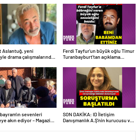
 Aslantuğ, yeni
Ferdi Tayfur'un büyük oğlu Timur
syle drama çalışmalarında
Turanbayburt'tan açıklama
 – Magazin haberleri
Magazin haberleri
bayram'ın sevenleri
SON DAKİKA: ID İletişim
ye akın ediyor – Magazin
Danışmanlık A.Ş'nin kurucusu ve
eri
ortağı olan Ayşe Barım hakkında
resen soruşturma başlatıldı