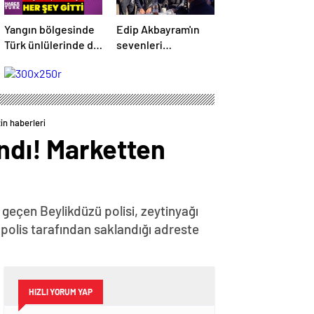
Yangın bölgesinde
Edip Akbayram'ın
Türk ünlülerinde de
sevenleri
evleri var – Magazin
hastaneye akın
haberleri
ediyor – Magazin
habetrleri
in haberleri
andı! Marketten
e geçen Beylikdüzü polisi, zeytinyağı
polis tarafından saklandığı adreste
HIZLI YORUM YAP