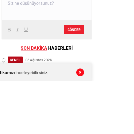
GÖNDER
SON DAKİKA
HABERLERİ
GENEL
08 Ağustos 2026
Meriç Kaymakamı Ayte Halk Pazarını
itikamızı
inceleyebilirsiniz.
Ziyaret Etti
GENEL
08 Ağustos 2026
Cumhurbaşkanı Başdanışmanı
Saral’dan gündem yaratacak Mansur
Yavaş iddiası
GENEL
08 Ağustos 2026
Cumhurbaşkanı Başdanışmanı
Saral’dan gündem yaratacak Mansur