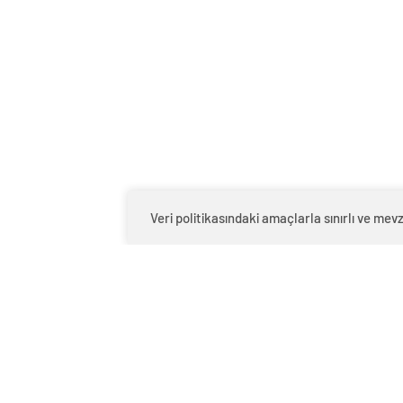
Dizilerde yan rollerde kamera karşısına
geçtiğimiz günlerde Beylikdüzü’nde mey
zeytinyağı çalındığı ihbarı üzerine polis
izleyen polis ekipleri, şahsın Ümit Günd
yaşayan Ümit Gündeş, polis tarafından
emniyetteki işlemlerinin ise devam etti
Ümit Gündeş
Veri politikasındaki amaçlarla sınırlı ve m
Halit Ergenç ve Rıza
Mehmet
Kocaoğlu'ndan 'Gezi Parkı' ifadesi
sevgili