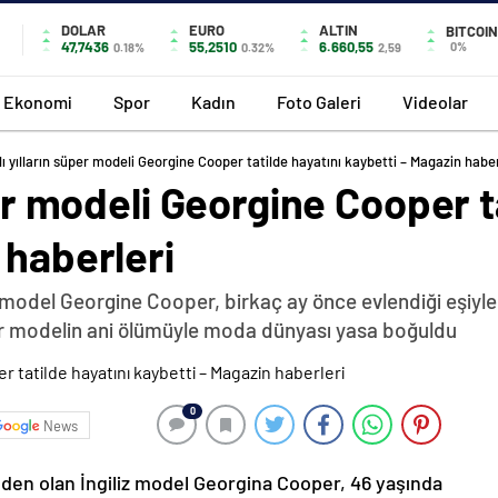
DOLAR
EURO
ALTIN
BITCOIN
47,7436
55,2510
6.660,55
0%
0.18%
0.32%
2,59
Ekonomi
Spor
Kadın
Foto Galeri
Videolar
lı yılların süper modeli Georgine Cooper tatilde hayatını kaybetti – Magazin haber
per modeli Georgine Cooper t
 haberleri
z model Georgine Cooper, birkaç ay önce evlendiği eşiyle 
er modelin ani ölümüyle moda dünyası yasa boğuldu
0
News
rinden olan İngiliz model Georgina Cooper, 46 yaşında