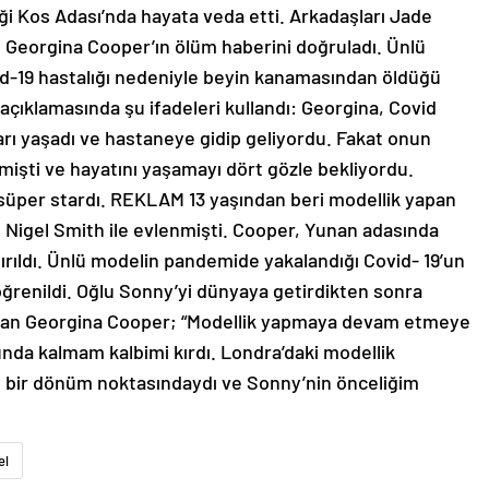
ttiği Kos Adası’nda hayata veda etti. Arkadaşları Jade
n Georgina Cooper’ın ölüm haberini doğruladı. Ünlü
-19 hastalığı nedeniyle beyin kanamasından öldüğü
açıklamasında şu ifadeleri kullandı: Georgina, Covid
ları yaşadı ve hastaneye gidip geliyordu. Fakat onun
enmişti ve hayatını yaşamayı dört gözle bekliyordu.
süper stardı. REKLAM 13 yaşından beri modellik yapan
ı Nigel Smith ile evlenmişti. Cooper, Yunan adasında
ırıldı. Ünlü modelin pandemide yakalandığı Covid- 19’un
öğrenildi. Oğlu Sonny’yi dünyaya getirdikten sonra
ırakan Georgina Cooper; “Modellik yapmaya devam etmeye
unda kalmam kalbimi kırdı. Londra’daki modellik
 bir dönüm noktasındaydı ve Sonny’nin önceliğim
el