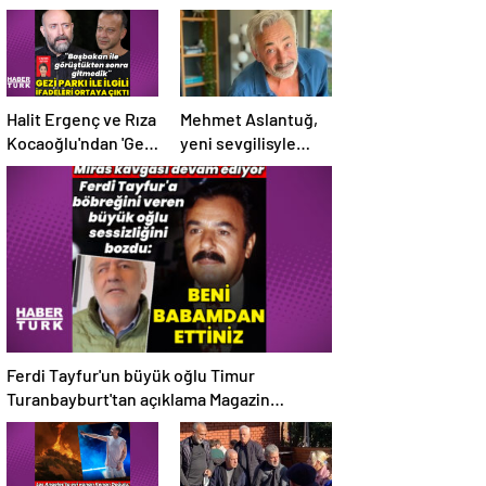
Halit Ergenç ve Rıza
Mehmet Aslantuğ,
Kocaoğlu'ndan 'Gezi
yeni sevgilisyle
Parkı' ifadesi –
drama
Magazin haberleri
çalışmalarında
tanıştı – Magazin
haberleri
Ferdi Tayfur'un büyük oğlu Timur
Turanbayburt'tan açıklama Magazin
haberleri