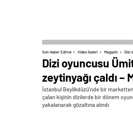
Son Haber Edirne
Video Galeri
Magazin
Dizi 
Dizi oyuncusu Ümit
zeytinyağı çaldı – 
İstanbul Beylikdüzü'nde bir marketten 1
çalan kişinin dizilerde bir dönem oyu
yakalanarak gözaltına alındı
0
BEĞENDİM
ABONE OL