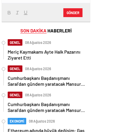
GÖNDER
SON DAKİKA
HABERLERİ
GENEL
08 Ağustos 2026
Meriç Kaymakamı Ayte Halk Pazarını
Ziyaret Etti
GENEL
08 Ağustos 2026
Cumhurbaşkanı Başdanışmanı
Saral’dan gündem yaratacak Mansur
Yavaş iddiası
GENEL
08 Ağustos 2026
Cumhurbaşkanı Başdanışmanı
Saral’dan gündem yaratacak Mansur
Yavaş iddiası
EKONOMİ
08 Ağustos 2026
Ethereum ağında büyük değişim: Gas