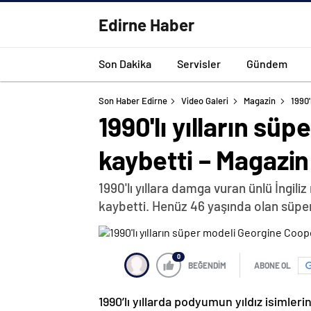
Edirne Haber
Son Dakika
Servisler
Gündem
Son Haber Edirne
Video Galeri
Magazin
1990'
1990'lı yılların sü
kaybetti – Magazin
1990'lı yıllara damga vuran ünlü İngili
kaybetti. Henüz 46 yaşında olan süp
0
BEĞENDİM
ABONE OL
1990’lı yıllarda podyumun yıldız isimle