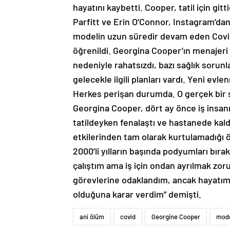
hayatını kaybetti. Cooper, tatil için gi
Parfitt ve Erin O’Connor, Instagram’da
modelin uzun süredir devam eden Covid
öğrenildi. Georgina Cooper’ın menajeri 
nedeniyle rahatsızdı, bazı sağlık sorun
gelecekle ilgili planları vardı. Yeni evl
Herkes perişan durumda. O gerçek bir 
Georgina Cooper, dört ay önce iş insan
tatildeyken fenalaştı ve hastanede kald
etkilerinden tam olarak kurtulamadığı 
2000’li yılların başında podyumları b
çalıştım ama iş için ondan ayrılmak zor
görevlerine odaklandım, ancak hayatım
olduğuna karar verdim” demişti.
ani ölüm
covid
Georgine Cooper
mod