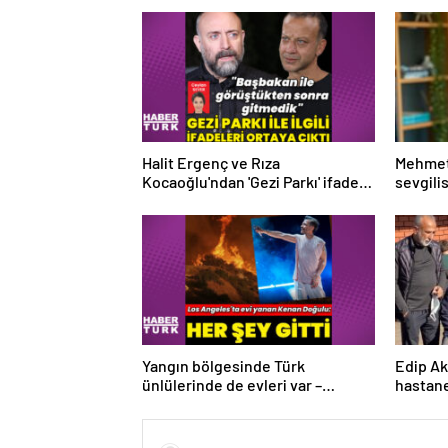
Halit Ergenç ve Rıza
Mehmet
Kocaoğlu'ndan 'Gezi Parkı' ifadesi
sevgili
– Magazin haberleri
tanıştı
Yangın bölgesinde Türk
Edip Ak
ünlülerinde de evleri var –
hastane
Magazin haberleri
habetrl