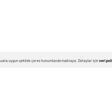
 geçen Ümit Gündeş, hırsızlıktan yakalandı. Olay,
dana geldi. Edinilen bilgilere göre, bir marketten
 ekipleri harekete geçti. Güvenlik kamerası kayıtlarını
eş olduğunu tespit etti. Genellikle Avcılar bölgesinde
 saklandığı adreste dün akşam yakalandı. Oyuncunun,
ği öğrenildi.
evzuata uygun şekilde çerez konumlandırmaktayız. Detaylar için
veri pol
 Aslantuğ, yeni
Ferdi Tayfur'un büyük oğlu Timur
syle drama çalışmalarında
Turanbayburt'tan açıklama