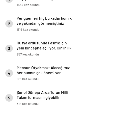
burada…
1584 kez okundu
Penguenleri hiç bu kadar komik
ve yakından görmemiştiniz
2
1119 kez okundu
Rusya ordusunda Pasifik için
yeni bir cephe açılıyor. Çin’in ilk
3
tepkisi!
957 kez okundu
Mecnun Otyakmaz: Alacağımız
her puanın çok önemi var
4
901 kez okundu
Şenol Güneş: Arda Turan Milli
Takım formasını giyebilir
5
814 kez okundu