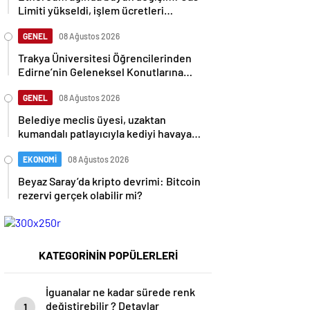
Limiti yükseldi, işlem ücretleri
düşebilir mi?
GENEL
08 Ağustos 2026
Trakya Üniversitesi Öğrencilerinden
Edirne’nin Geleneksel Konutlarına
Rölöve ve Restorasyon Projesi
GENEL
08 Ağustos 2026
Belediye meclis üyesi, uzaktan
kumandalı patlayıcıyla kediyi havaya
uçurmaya çalıştı
EKONOMİ
08 Ağustos 2026
Beyaz Saray’da kripto devrimi: Bitcoin
rezervi gerçek olabilir mi?
KATEGORİNİN POPÜLERLERİ
İguanalar ne kadar sürede renk
değiştirebilir ? Detaylar
1