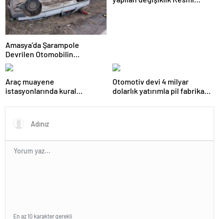
Gazete’de yayımlanarak
yürürlüğe girdi
Amasya’da Şarampole
Devrilen Otomobilin
Sürücüsü Yaralandı
Araç muayene
Otomotiv devi 4 milyar
istasyonlarında kural
dolarlık yatırımla pil fabrikası
değişikliği Resmi Gazete’de
kuracak
yayımlanarak yürürlüğe girdi
En az 10 karakter gerekli