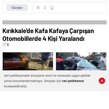
Gönder
Kırıkkale’de Kafa Kafaya Çarpışan
Otomobillerde 4 Kişi Yaralandı
1
Veri politikasındaki amaçlarla sınırlı ve mevzuata uygun şekilde
çerez konumlandırmaktayız. Detaylar için
veri politikamızı
0
0
0
0
inceleyebilirsiniz.
Alkollü Sürücü Park Halindeki
Kilis’te Otomobil ve Otobüs
Araçlara Çarptı
Çarpıştı: 3 Yaralı
Zorunlu trafik sigortasında