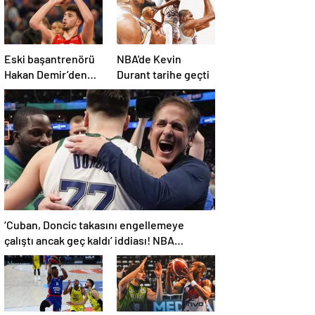
Eski başantrenörü
NBA'de Kevin
Hakan Demir’den
Durant tarihe geçti
Alperen Şengün’e
övgü
‘Cuban, Doncic takasını engellemeye
çalıştı ancak geç kaldı’ iddiası! NBA
Haberleri