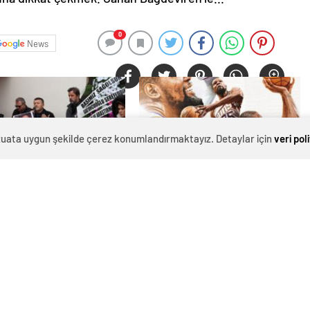
0
News
evzuata uygun şekilde çerez konumlandırmaktayız. Detaylar için
veri pol
n hemşire "domuz
NBA'de Kevin Durant tarihe geçti
den hayatını kaybetti –
r | Sağlık Haberleri