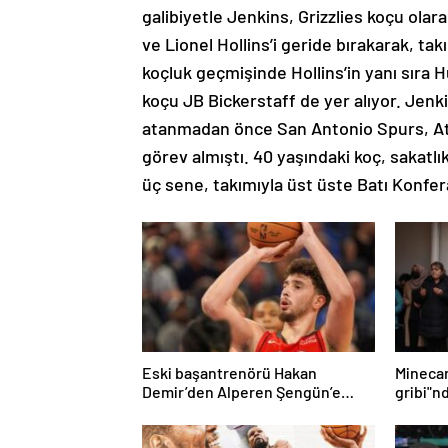
galibiyetle Jenkins, Grizzlies koçu olara
ve Lionel Hollins’i geride bırakarak, ta
koçluk geçmişinde Hollins’in yanı sıra 
koçu JB Bickerstaff de yer alıyor. Jenki
atanmadan önce San Antonio Spurs, Atl
görev almıştı. 40 yaşındaki koç, sakatl
üç sene, takımıyla üst üste Batı Konfera
Eski başantrenörü Hakan
Mineca
Demir’den Alperen Şengün’e
gribi"n
övgü
Haberle