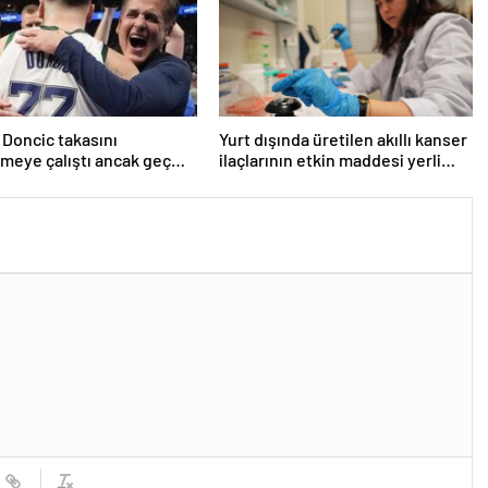
 Doncic takasını
Yurt dışında üretilen akıllı kanser
meye çalıştı ancak geç
ilaçlarının etkin maddesi yerli
iddiası! NBA Haberleri
imkanlarla geliştirildi | Sağlık
Haberleri