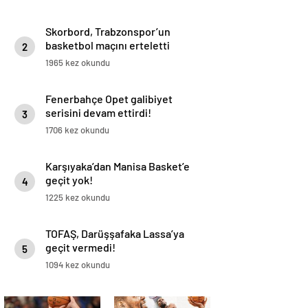
Skorbord, Trabzonspor’un
basketbol maçını erteletti
2
1965 kez okundu
Fenerbahçe Opet galibiyet
serisini devam ettirdi!
3
1706 kez okundu
Karşıyaka’dan Manisa Basket’e
geçit yok!
4
1225 kez okundu
TOFAŞ, Darüşşafaka Lassa’ya
geçit vermedi!
5
1094 kez okundu