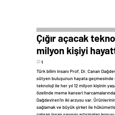
Çığır açacak tekno
milyon kişiyi hayat
1
Türk bilim insanı Prof. Dr. Canan Dağd
sütyen buluşunun hayata geçmesinde son
teknoloji ile her yıl 12 milyon kişinin y
özelinde meme kanseri harcamalarında yı
Dağdeviren’in iki arzusu var. Ürünlerinin 
sağlamak ve büyük şirket ile hükûmetler
çalışan insan sayısını artırmaları konu