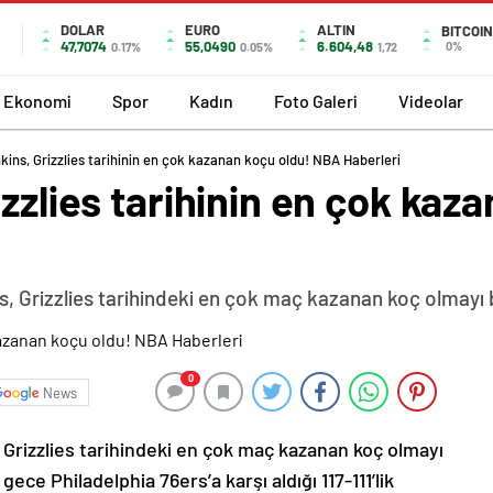
DOLAR
EURO
ALTIN
BITCOIN
47,7074
55,0490
6.604,48
0%
0.17%
0.05%
1,72
Ekonomi
Spor
Kadın
Foto Galeri
Videolar
kins, Grizzlies tarihinin en çok kazanan koçu oldu! NBA Haberleri
izzlies tarihinin en çok kaz
, Grizzlies tarihindeki en çok maç kazanan koç olmayı 
0
News
 Grizzlies tarihindeki en çok maç kazanan koç olmayı
ece Philadelphia 76ers’a karşı aldığı 117-111’lik