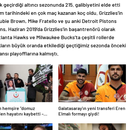
k geçirdiği altıncı sezonunda 215. galibiyetini elde etti
kım tarihindeki en çok maç kazanan koç oldu. Grizzlies’in
Hubie Brown, Mike Fratello ve şu anki Detroit Pistons
ns, Haziran 2019’da Grizzlies’in başantrenörü olarak
anta Hawks ve Milwaukee Bucks’ta çeşitli rollerde
ıkların büyük oranda etkilediği geçtiğimiz sezonda önceki
nsı playofflarına kalmıştı.
n hemşire "domuz
Galatasaray'ın yeni transferi Eren
den hayatını kaybetti –
Elmalı formayı giydi!
r | Sağlık Haberleri