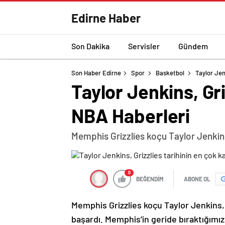
Edirne Haber
Son Dakika
Servisler
Gündem
Son Haber Edirne
Spor
Basketbol
Taylor Jen
Taylor Jenkins, Gr
NBA Haberleri
Memphis Grizzlies koçu Taylor Jenkins
0
BEĞENDİM
ABONE OL
Memphis Grizzlies koçu Taylor Jenkins,
başardı. Memphis’in geride bıraktığımız g