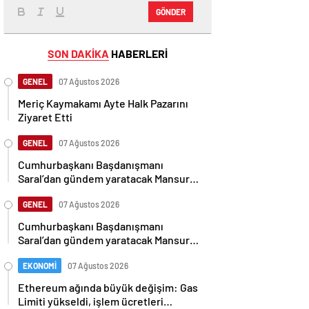
GÖNDER
SON DAKİKA
HABERLERİ
GENEL
07 Ağustos 2026
Meriç Kaymakamı Ayte Halk Pazarını
Ziyaret Etti
GENEL
07 Ağustos 2026
Cumhurbaşkanı Başdanışmanı
Saral’dan gündem yaratacak Mansur
Yavaş iddiası
GENEL
07 Ağustos 2026
Cumhurbaşkanı Başdanışmanı
Saral’dan gündem yaratacak Mansur
Yavaş iddiası
EKONOMİ
07 Ağustos 2026
Ethereum ağında büyük değişim: Gas
Limiti yükseldi, işlem ücretleri