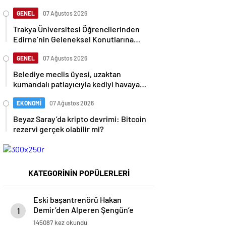
düşebilir mi?
GENEL
07 Ağustos 2026
Trakya Üniversitesi Öğrencilerinden
Edirne’nin Geleneksel Konutlarına
Rölöve ve Restorasyon Projesi
GENEL
07 Ağustos 2026
Belediye meclis üyesi, uzaktan
kumandalı patlayıcıyla kediyi havaya
uçurmaya çalıştı
EKONOMİ
07 Ağustos 2026
Beyaz Saray’da kripto devrimi: Bitcoin
rezervi gerçek olabilir mi?
KATEGORİNİN POPÜLERLERİ
Eski başantrenörü Hakan
Demir’den Alperen Şengün’e
1
övgü
145087 kez okundu