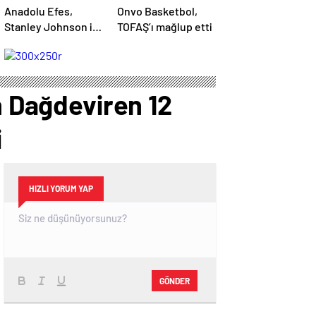
Anadolu Efes,
Onvo Basketbol,
Stanley Johnson ile
TOFAŞ’ı mağlup etti
yollarını ayırdı
n Dağdeviren 12
i
HIZLI YORUM YAP
GÖNDER