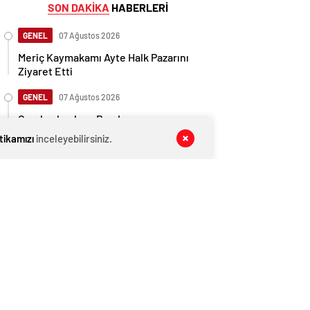
SON DAKİKA
HABERLERİ
GENEL
07 Ağustos 2026
Meriç Kaymakamı Ayte Halk Pazarını
Ziyaret Etti
GENEL
07 Ağustos 2026
Cumhurbaşkanı Başdanışmanı
Saral’dan gündem yaratacak Mansur
itikamızı
inceleyebilirsiniz.
Yavaş iddiası
GENEL
07 Ağustos 2026
Cumhurbaşkanı Başdanışmanı
Saral’dan gündem yaratacak Mansur
Yavaş iddiası
EKONOMİ
07 Ağustos 2026
Ethereum ağında büyük değişim: Gas
Limiti yükseldi, işlem ücretleri
düşebilir mi?
GENEL
07 Ağustos 2026
Trakya Üniversitesi Öğrencilerinden