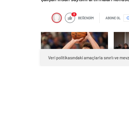
0
BEĞENDİM
ABONE OL
Veri politikasındaki amaçlarla sınırlı ve m
Eski başantrenörü Hakan
Mineca
Demir’den Alperen Şengün’e
gribi"n
övgü
Haberle