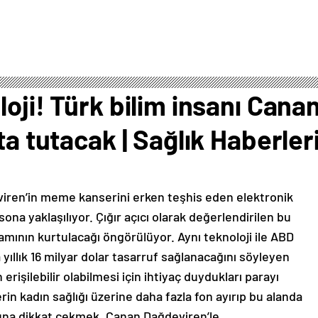
loji! Türk bilim insanı Cana
ta tutacak | Sağlık Haberler
eviren’in meme kanserini erken teşhis eden elektronik
a yaklaşılıyor. Çığır açıcı olarak değerlendirilen bu
aşamının kurtulacağı öngörülüyor. Aynı teknoloji ile ABD
llık 16 milyar dolar tasarruf sağlanacağını söyleyen
erişilebilir olabilmesi için ihtiyaç duydukları parayı
in kadın sağlığı üzerine daha fazla fon ayırıp bu alanda
suna dikkat çekmek. Canan Dağdeviren’le...