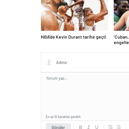
NBA'de Kevin Durant tarihe geçti
‘Cuban,
engelle
kaldı’ 
En az 10 karakter gerekli
Gönder