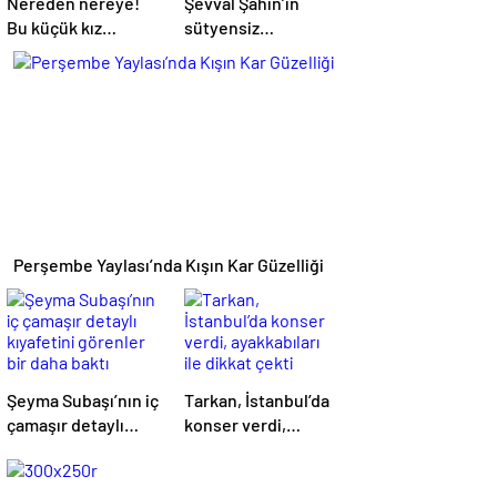
Nereden nereye!
Şevval Şahin’in
Bu küçük kız
sütyensiz
büyüyüp Türkiye
görüntülerine Acun
güzeli oldu
Ilıcalı’nın kanalında
sansür
Perşembe Yaylası’nda Kışın Kar Güzelliği
Şeyma Subaşı’nın iç
Tarkan, İstanbul’da
çamaşır detaylı
konser verdi,
kıyafetini görenler
ayakkabıları ile
bir daha baktı
dikkat çekti