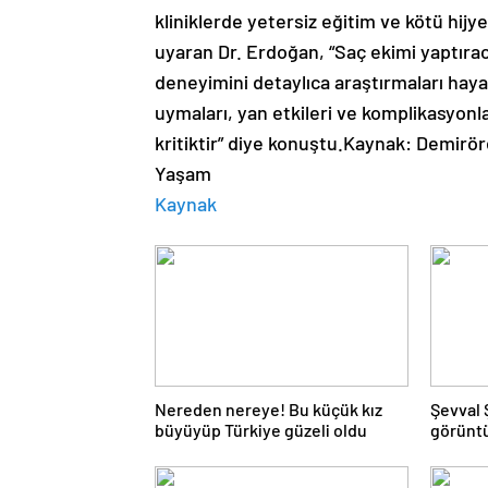
kliniklerde yetersiz eğitim ve kötü hij
uyaran Dr. Erdoğan, “Saç ekimi yaptıracak
deneyimini detaylıca araştırmaları hayat
uymaları, yan etkileri ve komplikasyonl
kritiktir” diye konuştu.Kaynak: Demirör
Yaşam
Kaynak
Nereden nereye! Bu küçük kız
Şevval 
büyüyüp Türkiye güzeli oldu
görüntü
kanalın