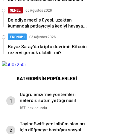
Rölöve ve Restorasyon Projesi
GENEL
08 Ağustos 2026
Belediye meclis üyesi, uzaktan
kumandalı patlayıcıyla kediyi havaya
uçurmaya çalıştı
EKONOMİ
08 Ağustos 2026
Beyaz Saray’da kripto devrimi: Bitcoin
rezervi gerçek olabilir mi?
KATEGORİNİN POPÜLERLERİ
Doğru emzirme yöntemleri
nelerdir, sütün yettiği nasıl
1
anlaşılır?
1971 kez okundu
Taylor Swift yeni albüm planları
için düğmeye bastığını sosyal
2