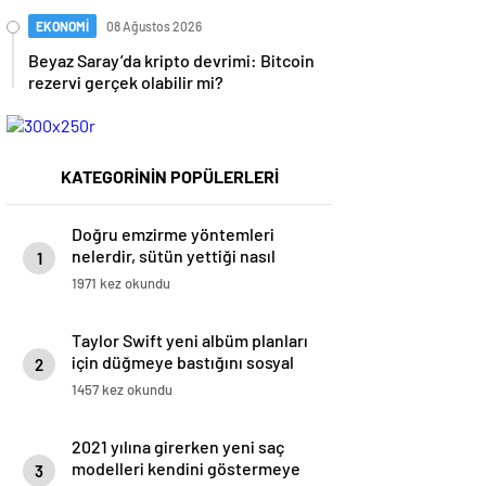
uçurmaya çalıştı
EKONOMİ
08 Ağustos 2026
Beyaz Saray’da kripto devrimi: Bitcoin
rezervi gerçek olabilir mi?
KATEGORİNİN POPÜLERLERİ
Doğru emzirme yöntemleri
nelerdir, sütün yettiği nasıl
1
anlaşılır?
1971 kez okundu
Taylor Swift yeni albüm planları
için düğmeye bastığını sosyal
2
medyadan duyurdu!
1457 kez okundu
2021 yılına girerken yeni saç
modelleri kendini göstermeye
3