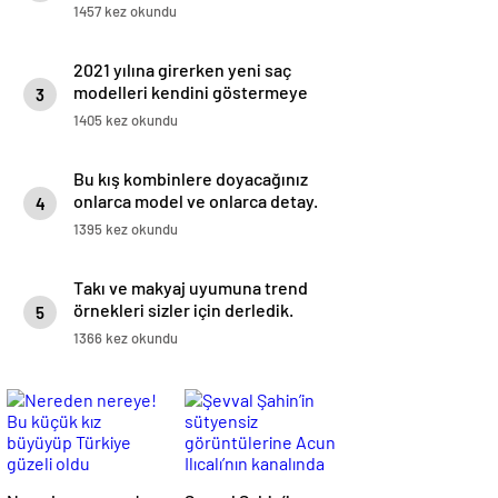
medyadan duyurdu!
1457 kez okundu
2021 yılına girerken yeni saç
modelleri kendini göstermeye
3
başladı.
1405 kez okundu
Bu kış kombinlere doyacağınız
onlarca model ve onlarca detay.
4
1395 kez okundu
Takı ve makyaj uyumuna trend
örnekleri sizler için derledik.
5
1366 kez okundu