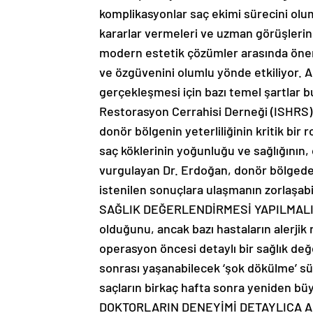
komplikasyonlar saç ekimi sürecini olums
kararlar vermeleri ve uzman görüşleri
modern estetik çözümler arasında önem
ve özgüvenini olumlu yönde etkiliyor. 
gerçekleşmesi için bazı temel şartlar b
Restorasyon Cerrahisi Derneği (ISHRS)
donör bölgenin yeterliliğinin kritik bir 
saç köklerinin yoğunluğu ve sağlığının,
vurgulayan Dr. Erdoğan, donör bölgedek
istenilen sonuçlara ulaşmanın zorlaşa
SAĞLIK DEĞERLENDİRMESİ YAPILMALI’Dr.
olduğunu, ancak bazı hastaların alerjik
operasyon öncesi detaylı bir sağlık de
sonrası yaşanabilecek ‘şok dökülme’ sür
saçların birkaç hafta sonra yeniden bü
DOKTORLARIN DENEYİMİ DETAYLICA ARAŞT