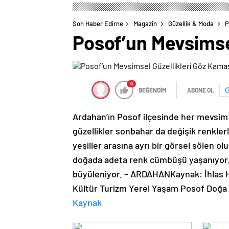
Son Haber Edirne
Magazin
Güzellik & Moda
P
Posof’un Mevsimsel
0
BEĞENDİM
ABONE OL
Ardahan’ın Posof ilçesinde her mevsim b
güzellikler sonbahar da değişik renklerl
yeşiller arasına ayrı bir görsel şölen 
doğada adeta renk cümbüşü yaşanıyor. 
büyüleniyor. – ARDAHANKaynak: İhlas H
Kültür Turizm Yerel Yaşam Posof Doğa
Kaynak