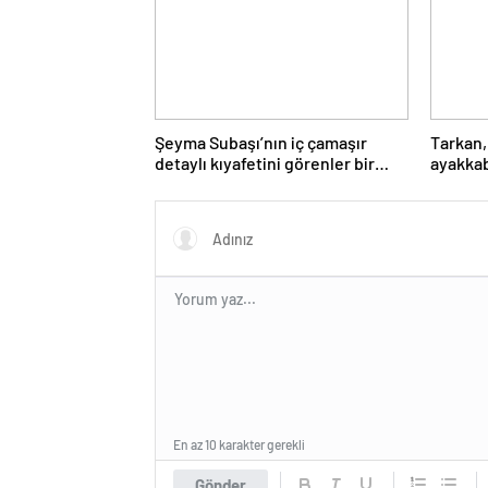
Şeyma Subaşı’nın iç çamaşır
Tarkan,
detaylı kıyafetini görenler bir
ayakkabı
daha baktı
En az 10 karakter gerekli
Gönder