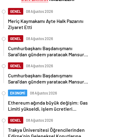
GENEL
08 Ağustos 2026
Meriç Kaymakamı Ayte Halk Pazarını
Ziyaret Etti
GENEL
08 Ağustos 2026
Cumhurbaşkanı Başdanışmanı
Saral’dan gündem yaratacak Mansur
Yavaş iddiası
GENEL
08 Ağustos 2026
Cumhurbaşkanı Başdanışmanı
Saral’dan gündem yaratacak Mansur
Yavaş iddiası
EKONOMİ
08 Ağustos 2026
Ethereum ağında büyük değişim: Gas
Limiti yükseldi, işlem ücretleri
düşebilir mi?
GENEL
08 Ağustos 2026
Trakya Üniversitesi Öğrencilerinden
Edirne’nin Geleneksel Konutlarına