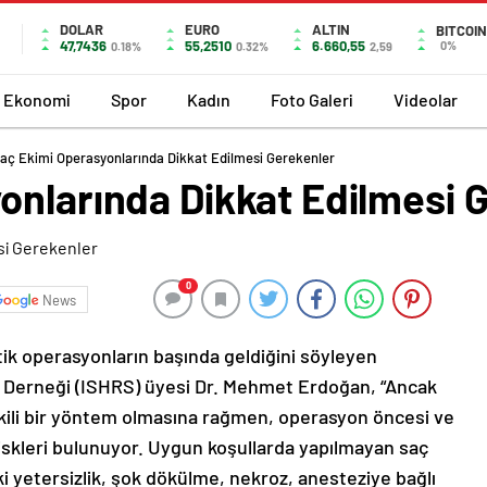
DOLAR
EURO
ALTIN
BITCOIN
47,7436
55,2510
6.660,55
0%
0.18%
0.32%
2,59
Ekonomi
Spor
Kadın
Foto Galeri
Videolar
aç Ekimi Operasyonlarında Dikkat Edilmesi Gerekenler
onlarında Dikkat Edilmesi 
0
News
tik operasyonların başında geldiğini söyleyen
i Derneği (ISHRS) üyesi Dr. Mehmet Erdoğan, “Ancak
kili bir yöntem olmasına rağmen, operasyon öncesi ve
riskleri bulunuyor. Uygun koşullarda yapılmayan saç
 yetersizlik, şok dökülme, nekroz, anesteziye bağlı