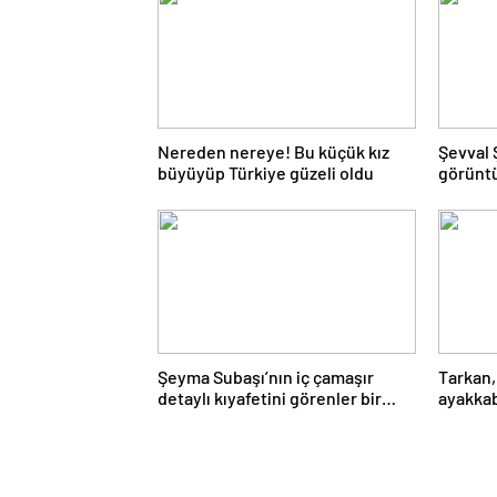
Nereden nereye! Bu küçük kız
Şevval 
büyüyüp Türkiye güzeli oldu
görüntü
kanalın
Şeyma Subaşı’nın iç çamaşır
Tarkan,
detaylı kıyafetini görenler bir
ayakkabı
daha baktı