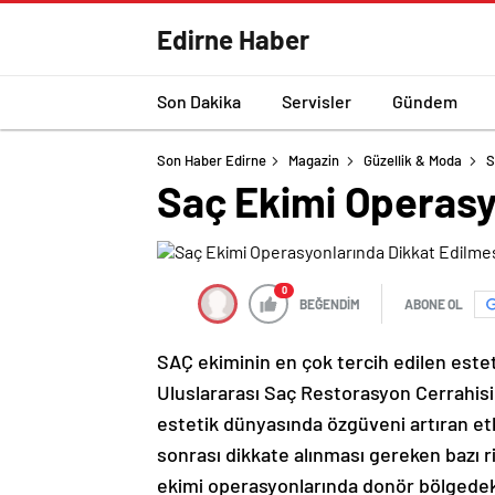
Edirne Haber
Son Dakika
Servisler
Gündem
Son Haber Edirne
Magazin
Güzellik & Moda
S
Saç Ekimi Operasy
0
BEĞENDİM
ABONE OL
SAÇ ekiminin en çok tercih edilen este
Uluslararası Saç Restorasyon Cerrahis
estetik dünyasında özgüveni artıran et
sonrası dikkate alınması gereken bazı 
ekimi operasyonlarında donör bölgedeki