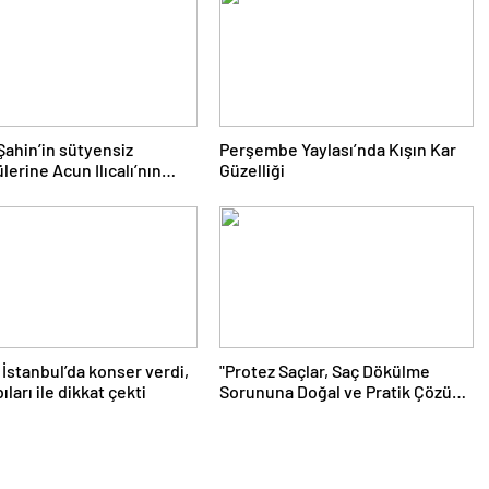
Şahin’in sütyensiz
Perşembe Yaylası’nda Kışın Kar
lerine Acun Ilıcalı’nın
Güzelliği
da sansür
 İstanbul’da konser verdi,
"Protez Saçlar, Saç Dökülme
ları ile dikkat çekti
Sorununa Doğal ve Pratik Çözüm
Sunuyor"