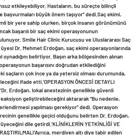
uz etkileyebiliyor. Hastaların, bu süreçte bilinçli
ne başvurmaları büyük önem taşıyor” dedi.Saç ekimi,
li bir yere sahip olurken, birçok insanın görünümünü
Ancak başarılı bir saç ekimi operasyonunun
ulunuyor. Smile Hair Clinic Kurucusu ve Uluslararası Saç
 üyesi Dr. Mehmet Erdoğan, saç ekimi operasyonlarında
rol oynadığını belirtiyor. Başın arka bölgesinden alınan
 operasyonun başarısını doğrudan etkilediğini
i saçların çok ince ya da yetersiz olması durumunda,
bileceğini ifade etti.’OPERASYON ÖNCESİ DETAYLI
 Erdoğan, lokal anestezinin genellikle güvenli
 reaksiyon geliştirebileceğini aktararak “Bu nedenle,
ğerlendirmesi yapılması gerekiyor” dedi. Operasyon
ecinin genellikle geçici olduğunu belirten Dr. Erdoğan,
yüyeceğini dile getirdi.’KLİNİKLERİN YETKİNLİĞİ VE
IRILMALI’Ayrıca, merdiven altı diye tabir edilen