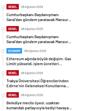
GENEL
08 Ağustos 2026
Cumhurbaşkanı Başdanışmanı
Saral’dan gündem yaratacak Mansur
Yavaş iddiası
GENEL
08 Ağustos 2026
Cumhurbaşkanı Başdanışmanı
Saral’dan gündem yaratacak Mansur
Yavaş iddiası
EKONOMİ
08 Ağustos 2026
Ethereum ağında büyük değişim: Gas
Limiti yükseldi, işlem ücretleri
düşebilir mi?
GENEL
08 Ağustos 2026
Trakya Üniversitesi Öğrencilerinden
Edirne’nin Geleneksel Konutlarına
Rölöve ve Restorasyon Projesi
GENEL
08 Ağustos 2026
Belediye meclis üyesi, uzaktan
kumandalı patlayıcıyla kediyi havaya