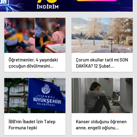
Öğretmenler, 4 yaşındaki
Çorum okullar tatil mi SON
çocuğun dövülmesini
DAKİKA? 12 Şubat
gülerek izledi
Çarşamba Çorum’da okul
yok mu (Çorum Valiliği
Açıklaması – KAR TATİLİ)?
İBB'nin İbadet İzin Talep
Kanser olduğunu öğrenen
Formuna tepki
anne, engelli oğlunu
öldürdükten sonra intihar