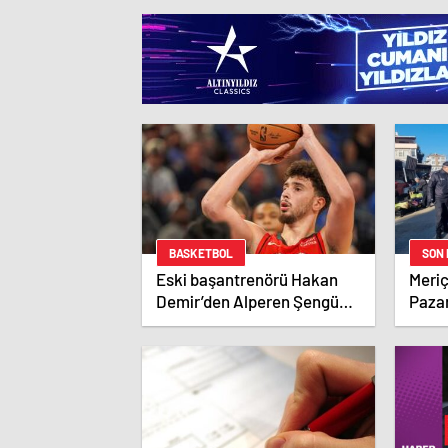
BASKETBOL
SON
Eski başantrenörü Hakan
Meri
Demir’den Alperen Şengün’e
Pazar
övgü