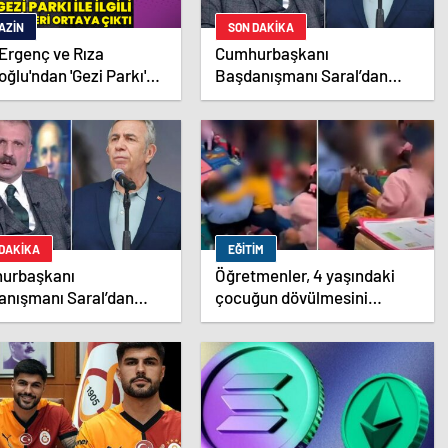
AZIN
SON DAKİKA
 Ergenç ve Rıza
Cumhurbaşkanı
ğlu'ndan 'Gezi Parkı'
Başdanışmanı Saral’dan
si – Magazin haberleri
gündem yaratacak Mansur
Yavaş iddiası
 DAKİKA
EĞITIM
urbaşkanı
Öğretmenler, 4 yaşındaki
anışmanı Saral’dan
çocuğun dövülmesini
em yaratacak Mansur
gülerek izledi
 iddiası