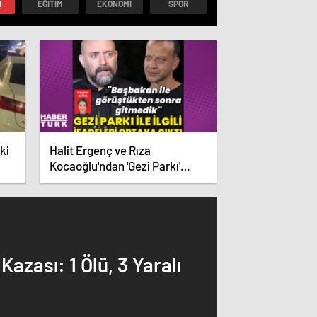
M
EĞITIM
EKONOMI
SPOR
ki
Halit Ergenç ve Rıza
Kocaoğlu'ndan 'Gezi Parkı'
ifadesi – Magazin haberleri
azası: 1 Ölü, 3 Yaralı