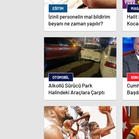
EĞITIM
MAG
İzinli personelin mal bildirim
Halit
beyanı ne zaman yapılır?
Kocao
ifade
OTOMOBIL
SON
Alkollü Sürücü Park
Cumh
Halindeki Araçlara Çarptı
Başd
günd
Yavaş