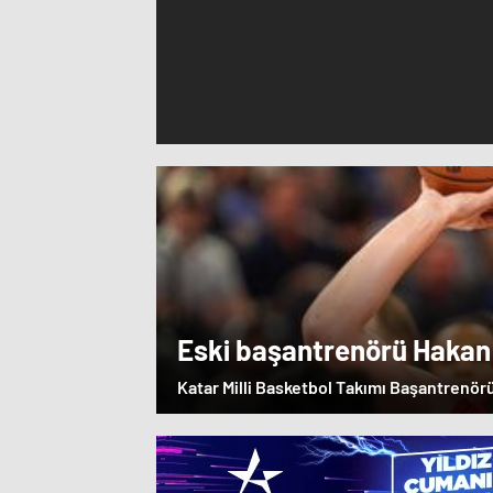
Eski başantrenörü Hakan
Alperen Şengün’e övgü
Katar Milli Basketbol Takımı Başantrenör
öğrencisi Alperen Şengün'e övgülerde b