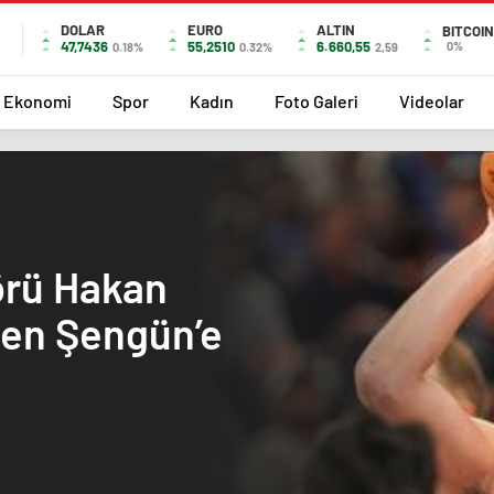
DOLAR
EURO
ALTIN
BITCOIN
47,7436
55,2510
6.660,55
0%
0.18%
0.32%
2,59
Ekonomi
Spor
Kadın
Foto Galeri
Videolar
örü Hakan
ren Şengün’e