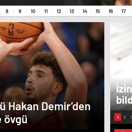
İzi
bil
rü Hakan Demir’den
İzin
zam
e övgü
ne z