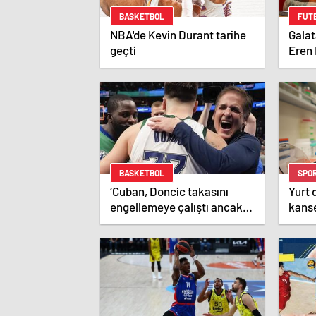
BASKETBOL
FUT
NBA'de Kevin Durant tarihe
Galat
geçti
Eren 
BASKETBOL
SPO
‘Cuban, Doncic takasını
Yurt 
engellemeye çalıştı ancak
kanse
geç kaldı’ iddiası! NBA
madde
Haberleri
gelişt