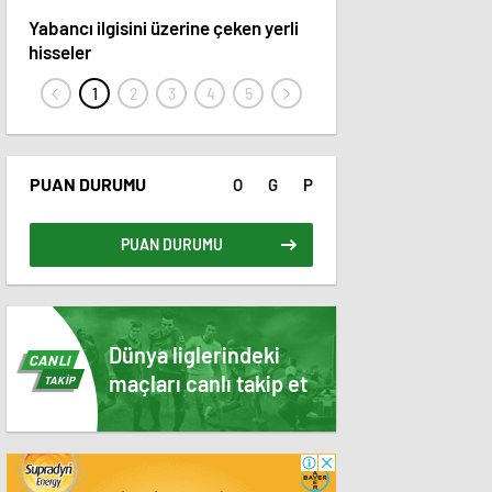
Yabancı ilgisini üzerine çeken yerli
15 hisse hedef fiyatını 
hisseler
PUAN DURUMU
O
G
P
PUAN DURUMU
Dünya liglerindeki
CANLI
maçları canlı takip et
TAKİP