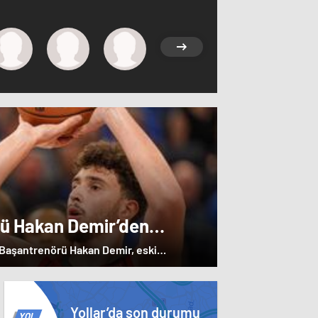
rü Hakan Demir’den
e övgü
ı Başantrenörü Hakan Demir, eski
 övgülerde bulundu.
Yollar’da son durumu
YOL