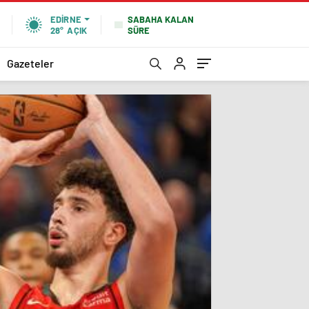
SABAHA KALAN
EDIRNE
SÜRE
28°
AÇIK
Gazeteler
Meriç
Pazarı