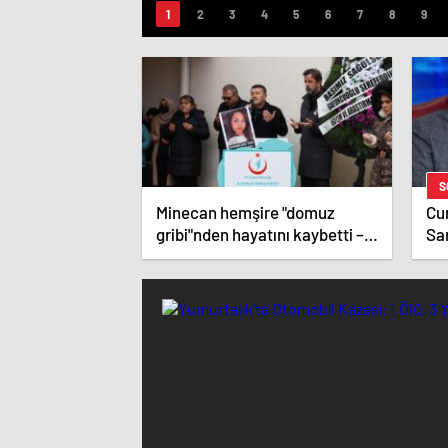
S
Minecan hemşire "domuz
Cu
gribi"nden hayatını kaybetti –
Sa
Haberler | Sağlık Haberleri
Ma