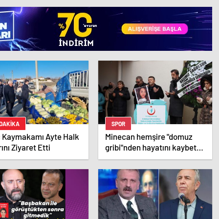
etti
 DAKİKA
SPOR
ç Kaymakamı Ayte Halk
Minecan hemşire "domuz
ını Ziyaret Etti
gribi"nden hayatını kaybetti
– Haberler | Sağlık Haberleri