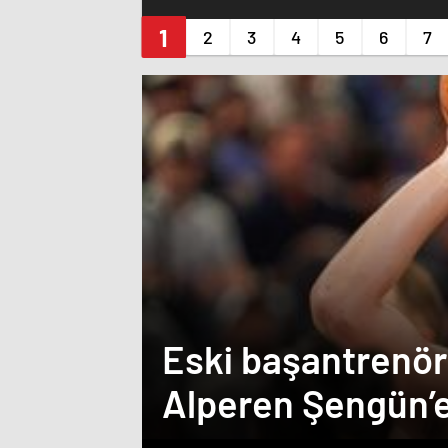
Eski başantrenö
Alperen Şengün’