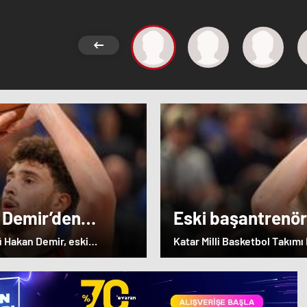
 Demir’den
Eski başantrenö
Alperen Şengün’
ü Hakan Demir, eski
Katar Milli Basketbol Takım
ulundu.
öğrencisi Alperen Şengün'e