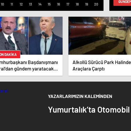
GÜNDE
ON DAKİKA
mhurbaşkanı Başdanışmanı
Alkollü Sürücü Park Halinde
ral’dan gündem yaratacak
Araçlara Çarptı
nsur Yavaş iddiası
YAZARLARIMIZIN KALEMİNDEN
Yumurtalık’ta Otomobil K