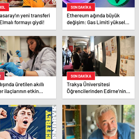
BOL
SON DAKİKA
asaray'ın yeni transferi
Ethereum ağında büyük
Elmalı formayı giydi!
değişim: Gas Limiti yükseldi,
işlem ücretleri düşebilir mi?
R
SON DAKİKA
dışında üretilen akıllı
Trakya Üniversitesi
r ilaçlarının etkin
Öğrencilerinden Edirne’nin
si yerli imkanlarla
Geleneksel Konutlarına
irildi | Sağlık Haberleri
Rölöve ve Restorasyon
Projesi