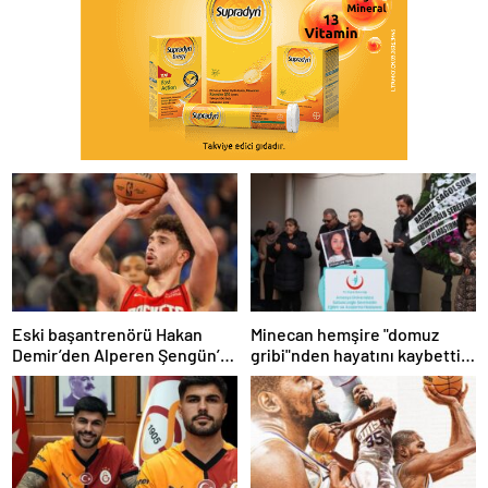
Eski başantrenörü Hakan
Minecan hemşire "domuz
Demir’den Alperen Şengün’e
gribi"nden hayatını kaybetti –
övgü
Haberler | Sağlık Haberleri