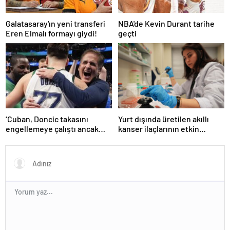
Galatasaray'ın yeni transferi
NBA'de Kevin Durant tarihe
Eren Elmalı formayı giydi!
geçti
‘Cuban, Doncic takasını
Yurt dışında üretilen akıllı
engellemeye çalıştı ancak
kanser ilaçlarının etkin
geç kaldı’ iddiası! NBA
maddesi yerli imkanlarla
Haberleri
geliştirildi | Sağlık Haberleri