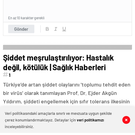
En az 10 karakter gerekli
Gönder
Şiddet meşrulaştırılıyor: Hastalık
değil, kötülük | Sağlık Haberleri
1
Türkiye’de artan şiddet olaylarını 'toplumu tehdit eden
bir virüs' olarak tanımlayan Prof. Dr. Ejder Akgün
Yıldırım, şiddeti engellemek için sıfır tolerans ilkesinin
uygulanması gerektiğini vurguladı. Yıldırım, şiddet
Veri politikasındaki amaçlarla sınırlı ve mevzuata uygun şekilde
uygulayanların çoğunun hasta değil; kötü olduğunu
çerez konumlandırmaktayız. Detaylar için
veri politikamızı
0
0
0
0
vurgulayarak, bireysel silahlanma ve ceza
inceleyebilirsiniz.