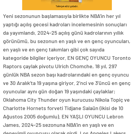
Yeni sezonunun başlamasıyla birlikte NBA’in her yıl
yaptığı açılış gecesi kadroları incelemesinin sonuçları
da yayımlandı. 2024-25 açılış günü kadrolarının yıllık
görünümü, bu sezonun en yaşlı ve en genç oyuncuları,
en yaşlı ve en genç takımları gibi çok sayıda
kategoride bilgiler içeriyor. EN GENÇ OYUNCU Toronto
Raptors çaylak pivotu Ulrich Chomche, 18 yıl, 297
günlük NBA sezon başı kadrolarındaki en genç oyuncu
ve 30 Aralık’ta 19 yaşına giriyor. 2’nci ve 3’üncü en genç
oyuncular aynı gün doğan 19 yaşındaki çaylaklar;
Oklahoma City Thunder oyun kurucusu Nikola Topiç ve
Charlotte Hornets forveti Tidjane Salaün (ikisi de 10
Ağustos 2005 doğumlu). EN YAŞLI OYUNCU Lebron
James, 2024-25 sezonuna NBA’in en yaşlı ve en
deneyimli oyuncusu olarak girdi. Los Angeles Lakers