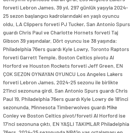
forveti Lebron James, 39 yıl, 297 günlük yaşıyla 2024-
25 sezon başlangıcı kadrolarındaki en yaşlı oyuncu
oldu. LA Clippers forveti PJ Tucker, San Antonio Spurs
guardı Chris Paul ve Charlotte Hornets forveti Taj
Gibson 39 yaşındalar. Dört oyuncu ise 38 yaşında:
Philadelphia 76ers guardı Kyle Lowry, Toronto Raptors
forveti Garrett Temple, Boston Celtics pivotu Al
Horford ve Houston Rockets forveti Jeff Green. EN
ÇOK SEZON OYNAYAN OYUNCU Los Angeles Lakers
forveti Lebron James, 2024-25 sezonu ile birlikte
21’inci sezonuna girdi. San Antonio Spurs guardı Chris
Paul 19, Philadelphia 76ers guardı Kyle Lowry de 18’inci
sezonunda. Minnesota Timberwolves guardı Mike
Conley ve Boston Celtics pivot/forveti Al Horford ise
17’nci sezonuna çıktı. EN YAŞLI TAKIMLAR Philadelphia
76ers, 2024-25 sezonunda NBA’in yaş ortalaması en