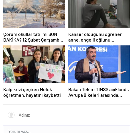
Çorum okullar tatil mi SON
Kanser olduğunu öğrenen
DAKİKA? 12 Şubat Çarşamba
anne, engelli oğlunu
Çorum’da okul yok mu (Çorum
öldürdükten sonra intihar etti
Valiliği Açıklaması – KAR
TATİLİ)?
Kalp krizi geçiren Melek
Bakan Tekin: TIMSS açıklandı,
öğretmen, hayatını kaybetti
Avrupa ülkeleri arasında
birinciyiz