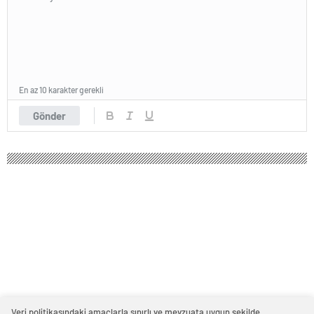
En az 10 karakter gerekli
Gönder
Veri politikasındaki amaçlarla sınırlı ve mevzuata uygun şekilde