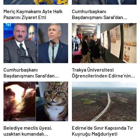
Meriç Kaymakamı Ayte Halk
Cumhurbaşkanı
Pazarını Ziyaret Etti
Başdanışmanı Saral’dan
gündem yaratacak Mansur
Yavaş iddiası
Cumhurbaşkanı
Trakya Üniversitesi
Başdanışmanı Saral’dan
Öğrencilerinden Edirne’nin
gündem yaratacak Mansur
Geleneksel Konutlarına
Yavaş iddiası
Rölöve ve Restorasyon
Projesi
Belediye meclis üyesi,
Edirne’de Sınır Kapısında Tır
uzaktan kumandalı
Kuyruğu Mağduriyeti
patlayıcıyla kediyi havaya