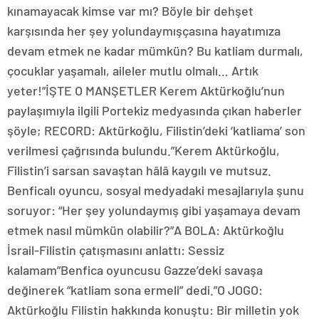
kınamayacak kimse var mı? Böyle bir dehşet
karşısında her şey yolundaymışçasına hayatımıza
devam etmek ne kadar mümkün? Bu katliam durmalı,
çocuklar yaşamalı, aileler mutlu olmalı… Artık
yeter!”İŞTE O MANŞETLER Kerem Aktürkoğlu’nun
paylaşımıyla ilgili Portekiz medyasında çıkan haberler
şöyle; RECORD: Aktürkoğlu, Filistin’deki ‘katliama’ son
verilmesi çağrısında bulundu.”Kerem Aktürkoğlu,
Filistin’i sarsan savaştan hâlâ kaygılı ve mutsuz.
Benficalı oyuncu, sosyal medyadaki mesajlarıyla şunu
soruyor: “Her şey yolundaymış gibi yaşamaya devam
etmek nasıl mümkün olabilir?”A BOLA: Aktürkoğlu
İsrail-Filistin çatışmasını anlattı: Sessiz
kalamam”Benfica oyuncusu Gazze’deki savaşa
değinerek “katliam sona ermeli” dedi.”O JOGO:
Aktürkoğlu Filistin hakkında konuştu: Bir milletin yok