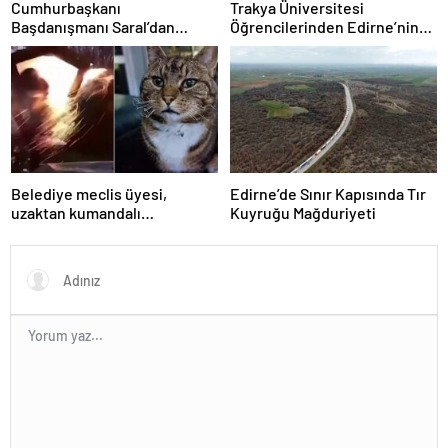
Cumhurbaşkanı
Trakya Üniversitesi
Başdanışmanı Saral’dan
Öğrencilerinden Edirne’nin
gündem yaratacak Mansur
Geleneksel Konutlarına
Yavaş iddiası
Rölöve ve Restorasyon
Projesi
Belediye meclis üyesi,
Edirne’de Sınır Kapısında Tır
uzaktan kumandalı
Kuyruğu Mağduriyeti
patlayıcıyla kediyi havaya
uçurmaya çalıştı