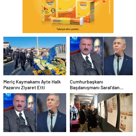
Meriç Kaymakamı Ayte Halk
Cumhurbaşkanı
Pazarını Ziyaret Etti
Başdanışmanı Saral’dan
gündem yaratacak Mansur
Yavaş iddiası