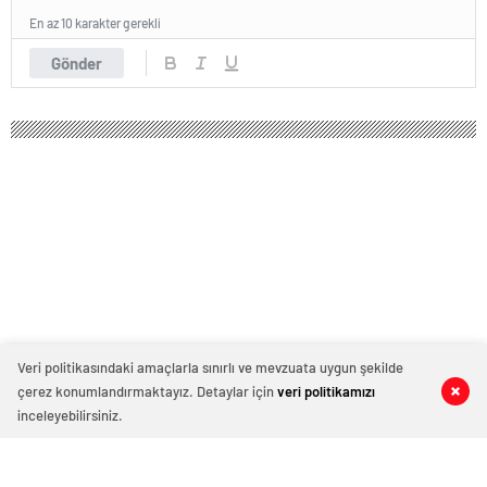
En az 10 karakter gerekli
Gönder
Veri politikasındaki amaçlarla sınırlı ve mevzuata uygun şekilde
çerez konumlandırmaktayız. Detaylar için
veri politikamızı
0
0
0
0
inceleyebilirsiniz.
Almanya’dan Türkiye’ye Gelen 69 Gebe
Düve, Mavi Dil Hastalığı Nedeniyle