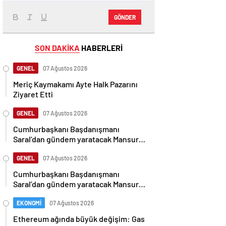
GÖNDER
SON DAKİKA
HABERLERİ
GENEL
07 Ağustos 2026
Meriç Kaymakamı Ayte Halk Pazarını
Ziyaret Etti
GENEL
07 Ağustos 2026
Cumhurbaşkanı Başdanışmanı
Saral’dan gündem yaratacak Mansur
Yavaş iddiası
GENEL
07 Ağustos 2026
Cumhurbaşkanı Başdanışmanı
Saral’dan gündem yaratacak Mansur
Yavaş iddiası
EKONOMİ
07 Ağustos 2026
Ethereum ağında büyük değişim: Gas