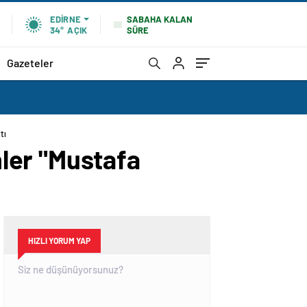
SABAHA KALAN
EDIRNE
SÜRE
34°
AÇIK
Gazeteler
tı
ler "Mustafa
HIZLI YORUM YAP