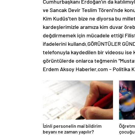
Cumhurbaşkanı Erdoğan’ın da katılımıy
ve Sancak Devir Teslim Töreni’nde konuş
Kim Kudüs’ten bize ne diyorsa bu millet
kardeşlerimizle aramıza kim duvar örebi
değdirmemek için mücadele ettiği Filisti
ifadelerini kullandı.GÖRÜNTÜLER GÜN
telefonuyla kaydedilen bir videosu ise
görüntülerde onlarca teğmenin “Mustafa K
Erdem Aksoy Haberler.com – Politika K
İzinli personelin mal bildirim
Öğretme
beyanı ne zaman yapılır?
çocuğu