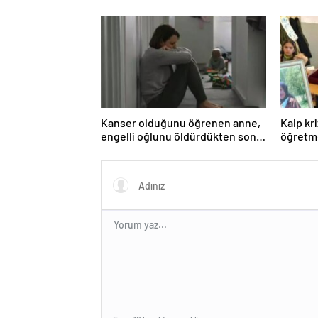
izledi
Kanser olduğunu öğrenen anne,
Kalp kr
engelli oğlunu öldürdükten sonra
öğretme
intihar etti