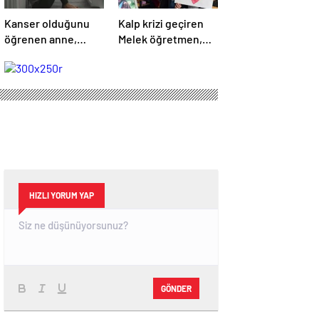
Kanser olduğunu
Kalp krizi geçiren
öğrenen anne,
Melek öğretmen,
engelli oğlunu
hayatını kaybetti
öldürdükten sonra
intihar etti
HIZLI YORUM YAP
GÖNDER