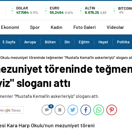
DOLAR
EURO
ALTIN
BITCOIN
47,7064
55,2454
6.676,25
0%
0.17%
0.41%
2,83
Ekonomi
Spor
Kadın
Foto Galeri
Videolar
3.Sayfa
Avrupa
Bülten
Din
Eğitim
Hayat
Politika
Okulu mezuniyet töreninde teğmenler "Mustafa Kemal’in askerleriyiz" sloganı at
ezuniyet töreninde teğmen
iz" sloganı attı
0
News
esi Kara Harp Okulu’nun mezuniyet töreni