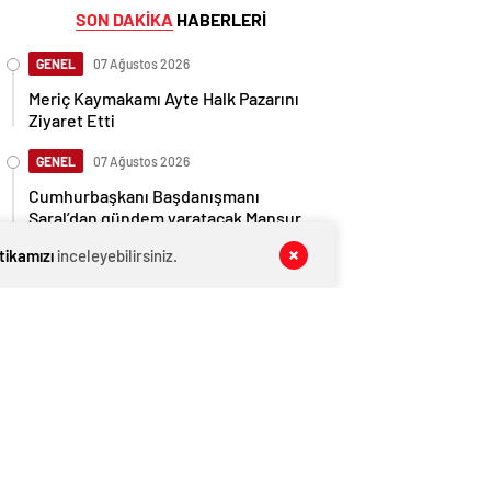
SON DAKİKA
HABERLERİ
GENEL
07 Ağustos 2026
Meriç Kaymakamı Ayte Halk Pazarını
Ziyaret Etti
GENEL
07 Ağustos 2026
Cumhurbaşkanı Başdanışmanı
Saral’dan gündem yaratacak Mansur
Yavaş iddiası
itikamızı
inceleyebilirsiniz.
GENEL
07 Ağustos 2026
Cumhurbaşkanı Başdanışmanı
Saral’dan gündem yaratacak Mansur
Yavaş iddiası
EKONOMİ
07 Ağustos 2026
Ethereum ağında büyük değişim: Gas
Limiti yükseldi, işlem ücretleri
düşebilir mi?
GENEL
07 Ağustos 2026
Trakya Üniversitesi Öğrencilerinden