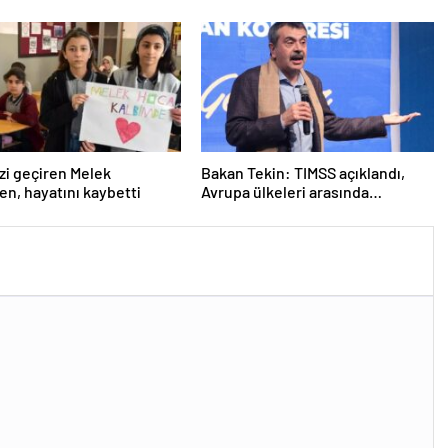
Çorum’da okul yok mu (Çorum
Valiliği Açıklaması – KAR TATİLİ)?
izi geçiren Melek
Bakan Tekin: TIMSS açıklandı,
n, hayatını kaybetti
Avrupa ülkeleri arasında
birinciyiz