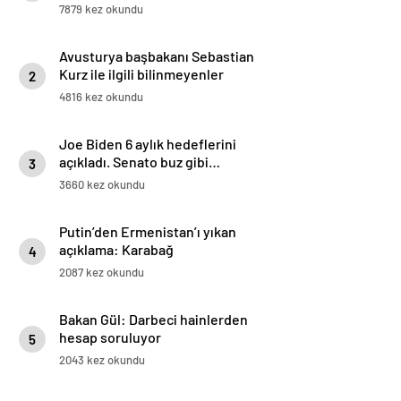
7879 kez okundu
Avusturya başbakanı Sebastian
Kurz ile ilgili bilinmeyenler
2
4816 kez okundu
Joe Biden 6 aylık hedeflerini
açıkladı. Senato buz gibi…
3
3660 kez okundu
Putin’den Ermenistan’ı yıkan
açıklama: Karabağ
4
Azerbaycan’ın ayrılmaz bir
2087 kez okundu
parçasıdır!
Bakan Gül: Darbeci hainlerden
hesap soruluyor
5
2043 kez okundu