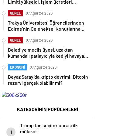
Limiti yükseldi, işlem ücretleri
düşebilir mi?
GENEL
07 Ağustos 2026
Trakya Üniversitesi Öğrencilerinden
Edirne’nin Geleneksel Konutlarına
Rölöve ve Restorasyon Projesi
GENEL
07 Ağustos 2026
Belediye meclis üyesi, uzaktan
kumandalı patlayıcıyla kediyi havaya
uçurmaya çalıştı
EKONOMİ
07 Ağustos 2026
Beyaz Saray’da kripto devrimi: Bitcoin
rezervi gerçek olabilir mi?
KATEGORİNİN POPÜLERLERİ
Trump’tan seçim sonrası ilk
mülakat
1