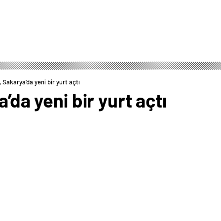
, Sakarya’da yeni bir yurt açtı
a’da yeni bir yurt açtı
0
News
anan İhlas Vakfı, 33. yurdunu Sakarya’da açtı.İhlas
 Erkek Yurdu, 3 katlı yapı üzerine inşa edildi. Büyük
Eğitim Öğretim yılına hazır vaziyette girecek.
me mesafesinde bulunan yurttaki yatak odaları,