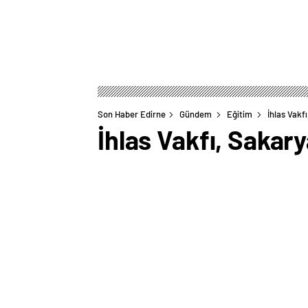
Son Haber Edirne
Gündem
Eğitim
İhlas Vakfı
İhlas Vakfı, Sakary
0
BEĞENDİM
ABONE OL
Kamu Yararına Çalışan Vakıf statüsü kaz
Vakfı Ali Rıza Yerebakan Yüksek Öğrenim
çoğunluğu tamamlanan yurt, 2024-2025 
Üniversite kampüsüne 5 dakikalık yürü