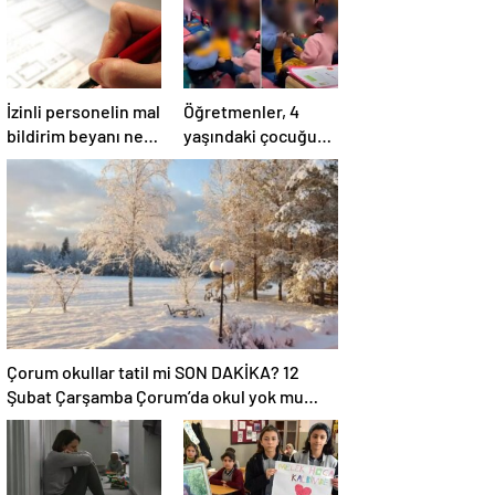
İzinli personelin mal
Öğretmenler, 4
bildirim beyanı ne
yaşındaki çocuğun
zaman yapılır?
dövülmesini
gülerek izledi
Çorum okullar tatil mi SON DAKİKA? 12
Şubat Çarşamba Çorum’da okul yok mu
(Çorum Valiliği Açıklaması – KAR TATİLİ)?