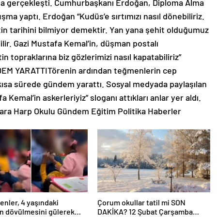
la gerçekleşti. Cumhurbaşkanı Erdoğan, Diploma Alma
ma yaptı. Erdoğan “Kudüs’e sırtımızı nasıl dönebiliriz.
in tarihini bilmiyor demektir. Yan yana şehit olduğumuz
lir. Gazi Mustafa Kemal’in, düşman postalı
n topraklarına biz gözlerimizi nasıl kapatabiliriz”
DEM YARATTITörenin ardından teğmenlerin cep
 kısa sürede gündem yarattı. Sosyal medyada paylaşılan
emal’in askerleriyiz” sloganı attıkları anlar yer aldı.
ara Harp Okulu Gündem Eğitim Politika Haberler
nler, 4 yaşındaki
Çorum okullar tatil mi SON
n dövülmesini gülerek
DAKİKA? 12 Şubat Çarşamba