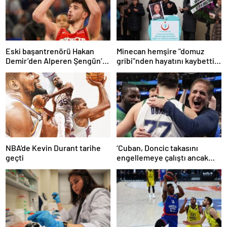
Eski başantrenörü Hakan
Minecan hemşire "domuz
Demir’den Alperen Şengün’e
gribi"nden hayatını kaybetti –
övgü
Haberler | Sağlık Haberleri
NBA'de Kevin Durant tarihe
‘Cuban, Doncic takasını
geçti
engellemeye çalıştı ancak
geç kaldı’ iddiası! NBA
Haberleri