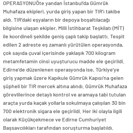
OPERASYONUÖte yandan İstanbul’da Gümrük
Muhafaza ekipleri, yurda giriş yapan bir TIR’ı takibe
aldı. TIR’daki eşyaların bir depoya boşaltılacağı
bilgisine ulaşan ekipler, Milli İstihbarat Teşkilatı (MİT)
ile koordineli şekilde geniş çaplı takip başlattı. Tespit
edilen 2 adreste eş zamanlı yürütülen operasyonda,
çok sayıda çuval içerisinde yaklaşık 700 kilogram
metamfetamin cinsi uyuşturucu madde ele geçirildi.
Edirne’de düzenlenen operasyonda ise, Türkiye’ye
giriş yapmak üzere Kapıkule Gümrük Kapısı’na gelen
şüpheli bir TIR mercek altına alındı. Gümrük Muhafaza
görevlilerince detaylı kontrol ve aramaya tabi tutulan
araçta yurda kaçak yollarla sokulmaya çalışılan 30 bin
700 elektronik sigara ele geçirildi. Her iki olayla ilgili
olarak Küçükçekmece ve Edirne Cumhuriyet
Başsavcılıkları tarafından soruşturma başlatıldı.