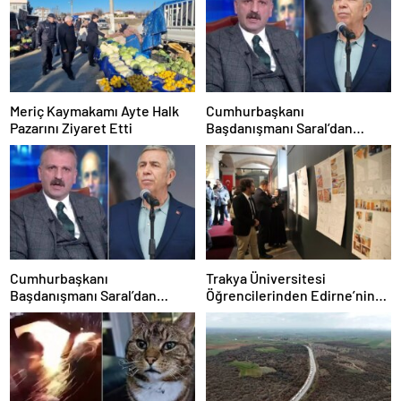
Meriç Kaymakamı Ayte Halk
Cumhurbaşkanı
Pazarını Ziyaret Etti
Başdanışmanı Saral’dan
gündem yaratacak Mansur
Yavaş iddiası
Cumhurbaşkanı
Trakya Üniversitesi
Başdanışmanı Saral’dan
Öğrencilerinden Edirne’nin
gündem yaratacak Mansur
Geleneksel Konutlarına
Yavaş iddiası
Rölöve ve Restorasyon
Projesi