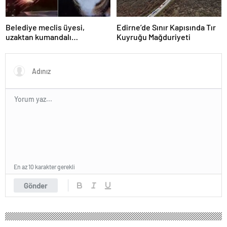
Belediye meclis üyesi,
Edirne’de Sınır Kapısında Tır
uzaktan kumandalı
Kuyruğu Mağduriyeti
patlayıcıyla kediyi havaya
uçurmaya çalıştı
En az 10 karakter gerekli
Gönder