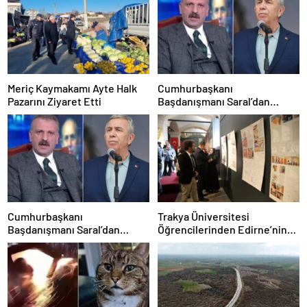
Meriç Kaymakamı Ayte Halk
Cumhurbaşkanı
Pazarını Ziyaret Etti
Başdanışmanı Saral’dan
gündem yaratacak Mansur
Yavaş iddiası
Cumhurbaşkanı
Trakya Üniversitesi
Başdanışmanı Saral’dan
Öğrencilerinden Edirne’nin
gündem yaratacak Mansur
Geleneksel Konutlarına
Yavaş iddiası
Rölöve ve Restorasyon
Projesi