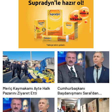
Meriç Kaymakamı Ayte Halk
Cumhurbaşkanı
Pazarını Ziyaret Etti
Başdanışmanı Saral’dan
gündem yaratacak Mansur
Yavaş iddiası