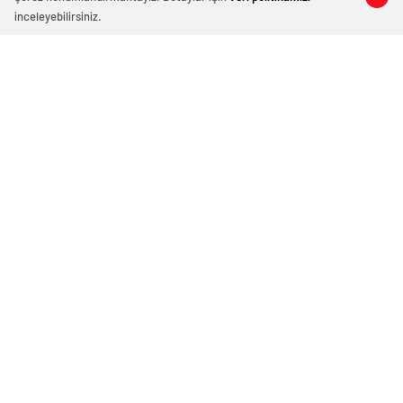
inceleyebilirsiniz.
18 yaşındaki üniversite öğrencisi
İnternetten bot sipariş etti, kutuyu
açtığında hayatının şokunu yaşadı
Ekim 25, 2024 12:12
ABONE OL
News
Bristol Üniversitesi’nde okuyan 18 yaşındaki Sofia