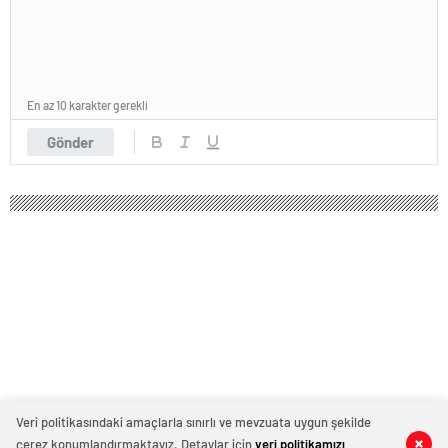
En az 10 karakter gerekli
Gönder
Veri politikasındaki amaçlarla sınırlı ve mevzuata uygun şekilde
çerez konumlandırmaktayız. Detaylar için
veri politikamızı
0
0
0
0