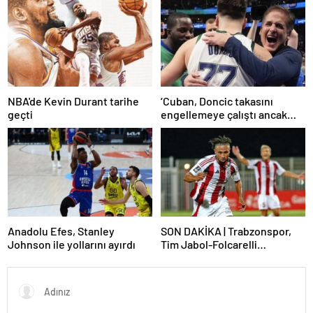
NBA'de Kevin Durant tarihe
‘Cuban, Doncic takasını
geçti
engellemeye çalıştı ancak
geç kaldı’ iddiası! NBA
Haberleri
Anadolu Efes, Stanley
SON DAKİKA | Trabzonspor,
Johnson ile yollarını ayırdı
Tim Jabol-Folcarelli
transferini bitirdi!