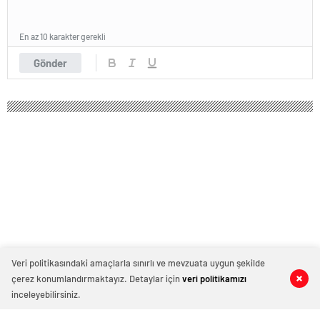
En az 10 karakter gerekli
Gönder
Veri politikasındaki amaçlarla sınırlı ve mevzuata uygun şekilde
çerez konumlandırmaktayız. Detaylar için
veri politikamızı
0
0
0
0
inceleyebilirsiniz.
Esenyurt’ta Dövme Sildirme İşlemi