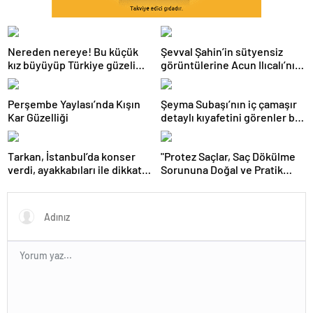
Nereden nereye! Bu küçük
Şevval Şahin’in sütyensiz
kız büyüyüp Türkiye güzeli
görüntülerine Acun Ilıcalı’nın
oldu
kanalında sansür
Perşembe Yaylası’nda Kışın
Şeyma Subaşı’nın iç çamaşır
Kar Güzelliği
detaylı kıyafetini görenler bir
daha baktı
Tarkan, İstanbul’da konser
"Protez Saçlar, Saç Dökülme
verdi, ayakkabıları ile dikkat
Sorununa Doğal ve Pratik
çekti
Çözüm Sunuyor"