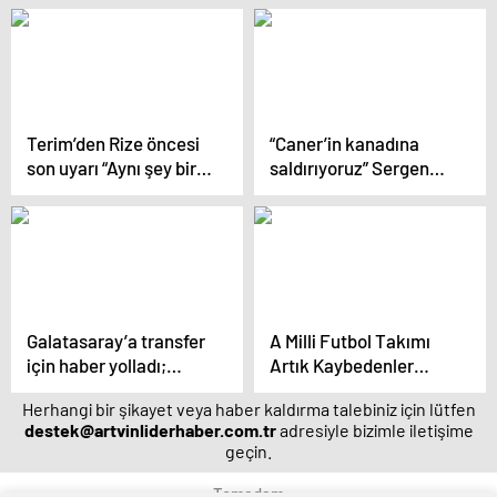
Terim’den Rize öncesi
“Caner’in kanadına
son uyarı “Aynı şey bir
saldırıyoruz” Sergen
daha asla olmasın”
Yalçın’ın hücum
planları
Galatasaray’a transfer
A Milli Futbol Takımı
için haber yolladı;
Artık Kaybedenler
“İsterseniz imza
Ligine Düştü
Herhangi bir şikayet veya haber kaldırma talebiniz için lütfen
atarım”
destek@artvinliderhaber.com.tr
adresiyle bizimle iletişime
geçin.
Temadam