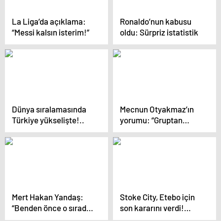
La Liga’da açıklama:
Ronaldo’nun kabusu
“Messi kalsın isterim!”
oldu: Sürpriz istatistik
Dünya sıralamasında
Mecnun Otyakmaz’ın
Türkiye yükselişte!..
yorumu: “Gruptan
neden çıkamayalım?”
Mert Hakan Yandaş:
Stoke City, Etebo için
“Benden önce o sırada
son kararını verdi!…
secde yapmış”