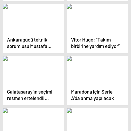
çıkışını ‘şans eseri’
olarak görüyor” iddiası
Ankaragücü teknik
Vitor Hugo: “Takım
sorumlusu Mustafa
birbirine yardım ediyor”
Dalcı: “Tek eksik
goldü”
Galatasaray’ın seçimi
Maradona için Serie
resmen ertelendi!…
A’da anma yapılacak