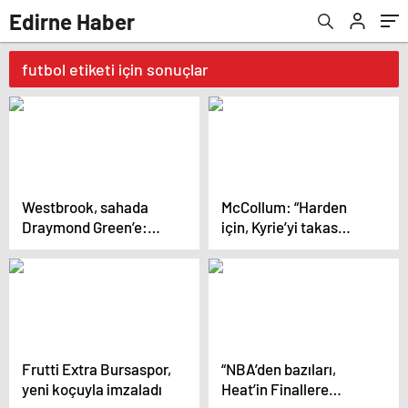
Edirne Haber
futbol etiketi için sonuçlar
Westbrook, sahada
McCollum: “Harden
Draymond Green’e:
için, Kyrie’yi takas
“Daha şut
ederdim…”
atamıyorsun!”
Frutti Extra Bursaspor,
“NBA’den bazıları,
yeni koçuyla imzaladı
Heat’in Finallere