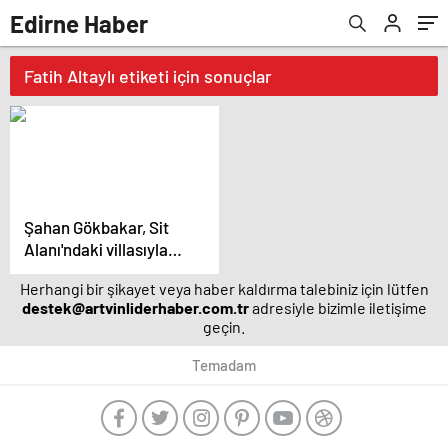
Edirne Haber
Fatih Altaylı etiketi için sonuçlar
Şahan Gökbakar, Sit
Alanı'ndaki villasıyla
ilgili açıklama yaptı –
Herhangi bir şikayet veya haber kaldırma talebiniz için lütfen
Magazin haberleri
destek@artvinliderhaber.com.tr
adresiyle bizimle iletişime
geçin.
Temadam