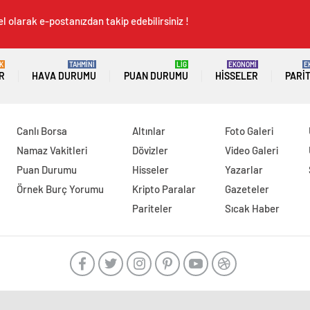
l olarak e-postanızdan takip edebilirsiniz !
K
TAHMİNİ
LİG
EKONOMİ
E
R
HAVA DURUMU
PUAN DURUMU
HISSELER
PARI
Canlı Borsa
Altınlar
Foto Galeri
Namaz Vakitleri
Dövizler
Video Galeri
Puan Durumu
Hisseler
Yazarlar
Örnek Burç Yorumu
Kripto Paralar
Gazeteler
Pariteler
Sıcak Haber