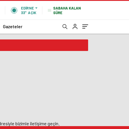
SABAHA KALAN
EDIRNE
SÜRE
33°
AÇIK
Gazeteler
resiyle bizimle iletişime geçin.