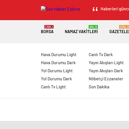
Haberleri günce
CANLI
ANLIK
GÜNLÜ
BORSA
NAMAZ VAKITLERI
GAZETELE
Hava Durumu Light
Canlı Tv Dark
Hava Durumu Dark
Yayın Akışları Light
Yol Durumu Light
Yayın Akışları Dark
Yol Durumu Dark
Nöbetçi Eczaneler
Canlı Tv Light
Son Dakika
manavgat