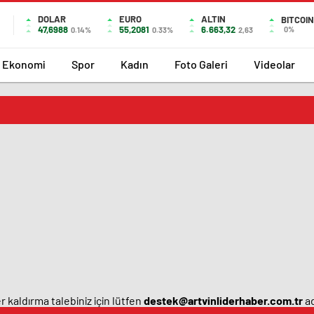
DOLAR
EURO
ALTIN
BITCOIN
47,6988
55,2081
6.663,32
0%
0.14%
0.33%
2,63
Ekonomi
Spor
Kadın
Foto Galeri
Videolar
 kaldırma talebiniz için lütfen
destek@artvinliderhaber.com.tr
ad