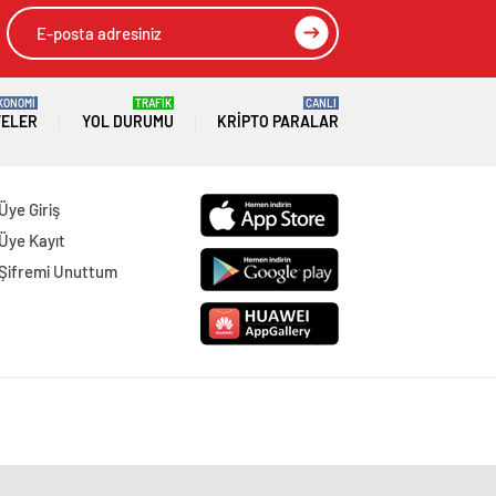
KONOMİ
TRAFİK
CANLI
TELER
YOL DURUMU
KRIPTO PARALAR
Üye Giriş
Üye Kayıt
Şifremi Unuttum