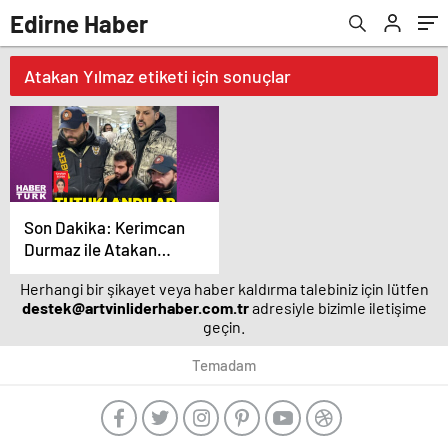
Edirne Haber
Atakan Yılmaz etiketi için sonuçlar
Son Dakika: Kerimcan
Durmaz ile Atakan
Yılmaz tutuklandı!
Herhangi bir şikayet veya haber kaldırma talebiniz için lütfen
Durmaz'ın emniyetteki
destek@artvinliderhaber.com.tr
adresiyle bizimle iletişime
ifadesi ortaya çıktı –
geçin.
Magazin haberleri
Temadam