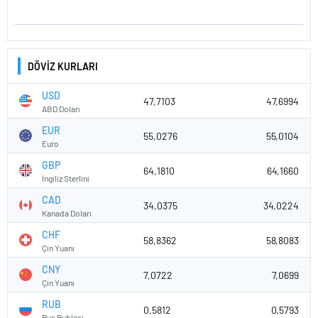
DÖVİZ KURLARI
USD
47,7103
47,6994
ABD Doları
EUR
55,0276
55,0104
Euro
GBP
64,1810
64,1660
İngiliz Sterlini
CAD
34,0375
34,0224
Kanada Doları
CHF
58,8362
58,8083
Çin Yuanı
CNY
7,0722
7,0699
Çin Yuanı
RUB
0,5812
0,5793
Rus Rublesi