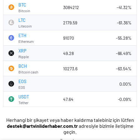
BTC
3084212
-41.32%
Bitcoin
LTC
2179.59
-61.36%
Litecoin
ETH
91070
-55.28%
Ethereum
XRP
49.28
-66.49%
Ripple
BCH
10273.6
-63.54%
Bitcoin cash
EOS
0.00%
EOS
USDT
47.64
-0.09%
Tether
Herhangi bir şikayet veya haber kaldırma talebiniz için lütfen
destek@artvinliderhaber.com.tr
adresiyle bizimle iletişime
geçin.