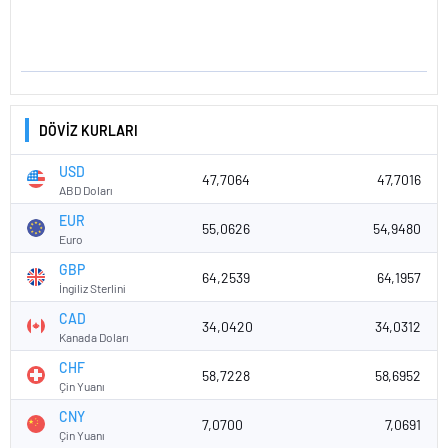
DÖVİZ KURLARI
USD
47,7064
47,7016
ABD Doları
EUR
55,0626
54,9480
Euro
GBP
64,2539
64,1957
İngiliz Sterlini
CAD
34,0420
34,0312
Kanada Doları
CHF
58,7228
58,6952
Çin Yuanı
CNY
7,0700
7,0691
Çin Yuanı