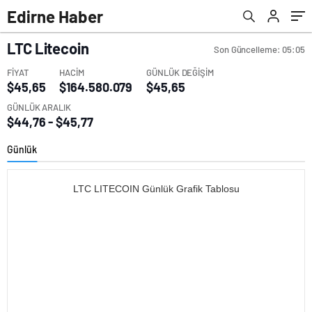
Edirne Haber
LTC
Litecoin
Son Güncelleme: 05:05
FİYAT
HACİM
GÜNLÜK DEĞİŞİM
$45,65
$164.580.079
$45,65
GÜNLÜK ARALIK
$44,76 - $45,77
Günlük
LTC LITECOIN Günlük Grafik Tablosu