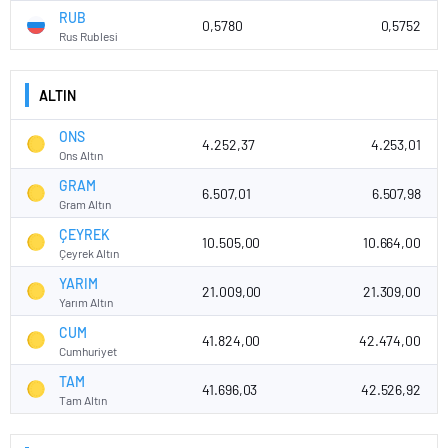
RUB
0,5780
0,5752
Rus Rublesi
ALTIN
ONS
4.252,37
4.253,01
Ons Altın
GRAM
6.507,01
6.507,98
Gram Altın
ÇEYREK
10.505,00
10.664,00
Çeyrek Altın
YARIM
21.009,00
21.309,00
Yarım Altın
CUM
41.824,00
42.474,00
Cumhuriyet
TAM
41.696,03
42.526,92
Tam Altın