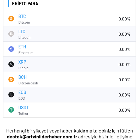
KRİPTO PARA
BTC
0.00%
Bitcoin
LTC
0.00%
Litecoin
ETH
0.00%
Ethereum
XRP
0.00%
Ripple
BCH
0.00%
Bitcoin cash
EOS
0.00%
EOS
USDT
0.00%
Tether
Herhangi bir şikayet veya haber kaldırma talebiniz için lütfen
destek@artvinliderhaber.com.tr
adresiyle bizimle iletişime