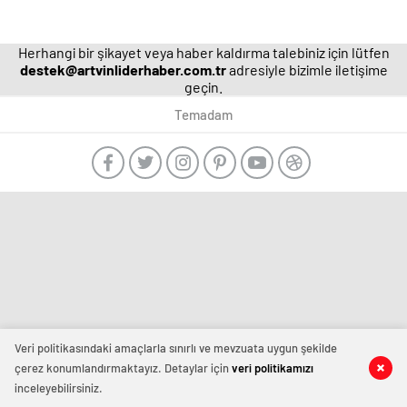
Herhangi bir şikayet veya haber kaldırma talebiniz için lütfen
destek@artvinliderhaber.com.tr
adresiyle bizimle iletişime
geçin.
Temadam
manavgat
escort
-
film
izle
-
deneme
bonusu
veren
Veri politikasındaki amaçlarla sınırlı ve mevzuata uygun şekilde
siteler
çerez konumlandırmaktayız. Detaylar için
veri politikamızı
-
inceleyebilirsiniz.
deneme