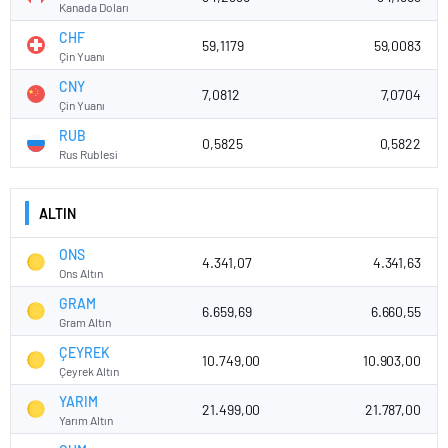
Kanada Doları
CHF
59,1179
59,0083
Çin Yuanı
CNY
7,0812
7,0704
Çin Yuanı
RUB
0,5825
0,5822
Rus Rublesi
ALTIN
ONS
4.341,07
4.341,63
Ons Altın
GRAM
6.659,69
6.660,55
Gram Altın
ÇEYREK
10.749,00
10.903,00
Çeyrek Altın
YARIM
21.499,00
21.787,00
Yarım Altın