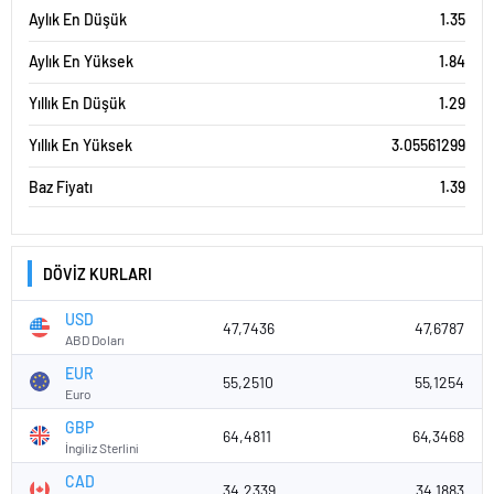
Aylık En Düşük
1.35
Aylık En Yüksek
1.84
Yıllık En Düşük
1.29
Yıllık En Yüksek
3.05561299
Baz Fiyatı
1.39
DÖVİZ KURLARI
USD
47,7436
47,6787
ABD Doları
EUR
55,2510
55,1254
Euro
GBP
64,4811
64,3468
İngiliz Sterlini
CAD
34,2339
34,1883