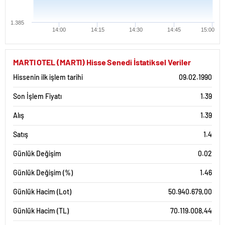
1.385
14:00
14:15
14:30
14:45
15:00
MARTI OTEL (MARTI) Hisse Senedi İstatiksel Veriler
Hissenin ilk işlem tarihi
09.02.1990
Son İşlem Fiyatı
1.39
Alış
1.39
Satış
1.4
Günlük Değişim
0.02
Günlük Değişim (%)
1.46
Günlük Hacim (Lot)
50.940.679,00
Günlük Hacim (TL)
70.119.008,44