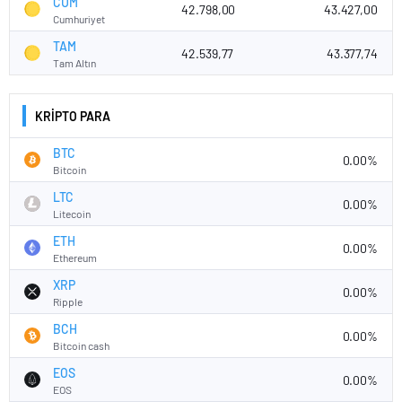
CUM
42.798,00
43.427,00
Cumhuriyet
TAM
42.539,77
43.377,74
Tam Altın
KRİPTO PARA
BTC
0.00%
Bitcoin
LTC
0.00%
Litecoin
ETH
0.00%
Ethereum
XRP
0.00%
Ripple
BCH
0.00%
Bitcoin cash
EOS
0.00%
EOS