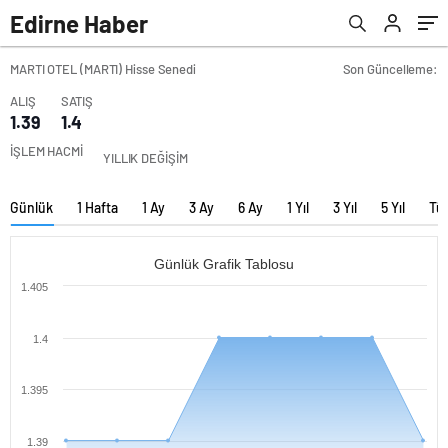
Edirne Haber
MARTI OTEL (MARTI) Hisse Senedi
Son Güncelleme:
ALIŞ
SATIŞ
1.39
1.4
İŞLEM HACMİ
YILLIK DEĞİŞİM
Günlük
1 Hafta
1 Ay
3 Ay
6 Ay
1 Yıl
3 Yıl
5 Yıl
Tü
Günlük Grafik Tablosu
1.405
1.4
1.395
1.39