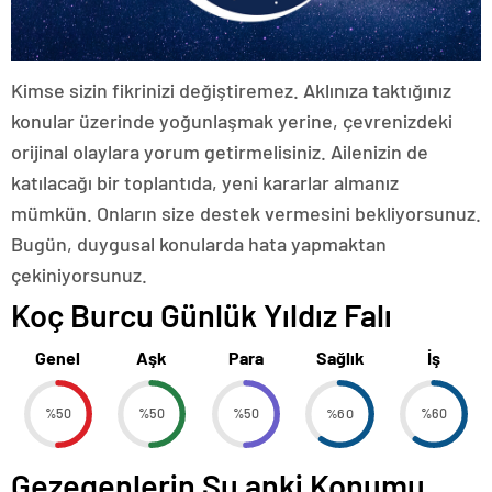
Kimse sizin fikrinizi değiştiremez. Aklınıza taktığınız
konular üzerinde yoğunlaşmak yerine, çevrenizdeki
orijinal olaylara yorum getirmelisiniz. Ailenizin de
katılacağı bir toplantıda, yeni kararlar almanız
mümkün. Onların size destek vermesini bekliyorsunuz.
Bugün, duygusal konularda hata yapmaktan
çekiniyorsunuz.
Koç Burcu Günlük Yıldız Falı
Genel
Aşk
Para
Sağlık
İş
%50
%50
%50
%60
%60
Gezegenlerin Şu anki Konumu