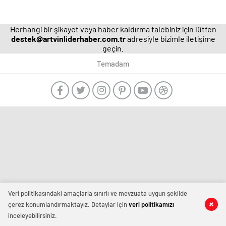
Herhangi bir şikayet veya haber kaldırma talebiniz için lütfen
destek@artvinliderhaber.com.tr
adresiyle bizimle iletişime
geçin.
Temadam
manavgat
escort
-
film
izle
-
deneme
bonusu
veren
Veri politikasındaki amaçlarla sınırlı ve mevzuata uygun şekilde
siteler
çerez konumlandırmaktayız. Detaylar için
veri politikamızı
-
inceleyebilirsiniz.
deneme