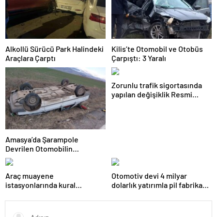
Alkollü Sürücü Park Halindeki
Kilis’te Otomobil ve Otobüs
Araçlara Çarptı
Çarpıştı: 3 Yaralı
Zorunlu trafik sigortasında
yapılan değişiklik Resmi
Gazete’de yayımlanarak
yürürlüğe girdi
Amasya’da Şarampole
Devrilen Otomobilin
Sürücüsü Yaralandı
Araç muayene
Otomotiv devi 4 milyar
istasyonlarında kural
dolarlık yatırımla pil fabrikası
değişikliği Resmi Gazete’de
kuracak
yayımlanarak yürürlüğe girdi